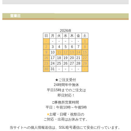
2026/8
日
月
火
水
木
金
土
-
-
-
-
-
-
1
2
3
4
5
6
7
8
9
10
11
12
13
14
15
16
17
18
19
20
21
22
23
24
25
26
27
28
29
30
31
-
-
-
-
-
★ご注文受付
24時間年中無休
平日15時までのご注文は
即日対応！
□事務所営業時間
平日：午前10時～午後5時
■
土曜・日曜・祝祭日の
ご対応・出荷はお休みです。
当サイトへの個人情報送信は、SSL暗号通信にて安全に行っています。