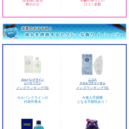
清潔感のある
石鹸の香りとの
爽やかさ
口コミ多数
カルバンクライン
ニコス
シーケーワン
スカルプチャーオム
メンズランキング3位
メンズランキング5位
カルバンクラインの
今後入手困難
代表作香水
となる可能性あり！