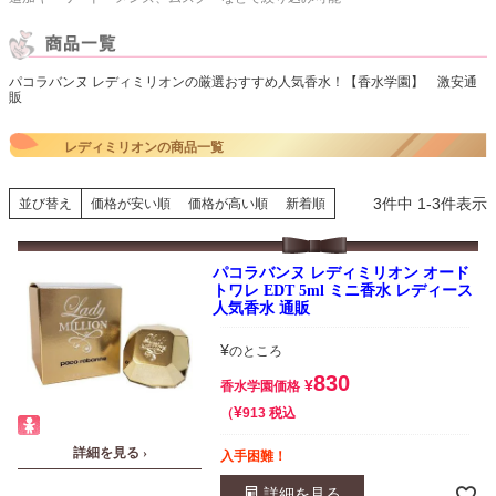
パコラバンヌ レディミリオンの厳選おすすめ人気香水！【香水学園】 激安通
販
レディミリオンの商品一覧
3
件中
1
-
3
件表示
並び替え
価格が安い順
価格が高い順
新着順
パコラバンヌ レディミリオン オード
トワレ EDT 5ml ミニ香水 レディース
人気香水 通販
¥
のところ
830
¥
香水学園価格
¥
税込
913
詳細を見る ›
入手困難！
詳細を見る