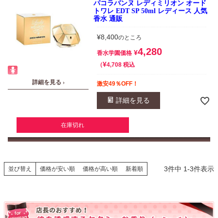
パコラバンヌ レディミリオン オード
トワレ EDT SP 50ml レディース 人気
香水 通販
¥
8,400
のところ
4,280
¥
香水学園価格
¥
税込
4,708
詳細を見る ›
激安49％OFF！
詳細を見る
在庫切れ
3
件中
1
-
3
件表示
並び替え
価格が安い順
価格が高い順
新着順