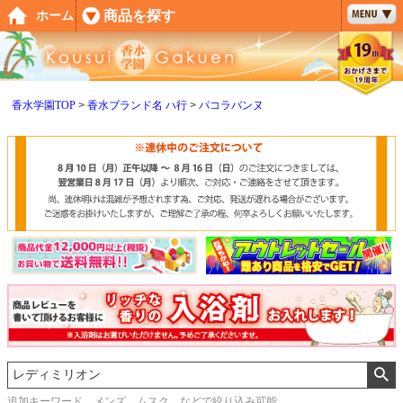
ペー
商品を探す
ホーム
ジト
ップ
へ
香水学園TOP
香水ブランド名 ハ行
パコラバンヌ
追加キーワード メンズ、ムスク などで絞り込み可能