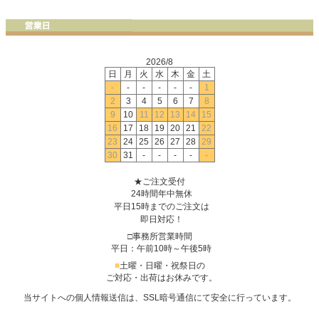
2026/8
日
月
火
水
木
金
土
-
-
-
-
-
-
1
2
3
4
5
6
7
8
9
10
11
12
13
14
15
16
17
18
19
20
21
22
23
24
25
26
27
28
29
30
31
-
-
-
-
-
★ご注文受付
24時間年中無休
平日15時までのご注文は
即日対応！
□事務所営業時間
平日：午前10時～午後5時
■
土曜・日曜・祝祭日の
ご対応・出荷はお休みです。
当サイトへの個人情報送信は、SSL暗号通信にて安全に行っています。