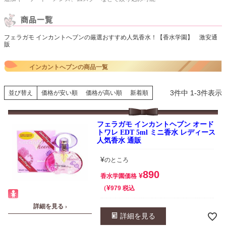
フェラガモ インカントへブンの厳選おすすめ人気香水！【香水学園】 激安通
販
インカントへブンの商品一覧
3
件中
1
-
3
件表示
並び替え
価格が安い順
価格が高い順
新着順
フェラガモ インカントヘブン オード
トワレ EDT 5ml ミニ香水 レディース
人気香水 通販
¥
のところ
890
¥
香水学園価格
¥
税込
979
詳細を見る ›
詳細を見る