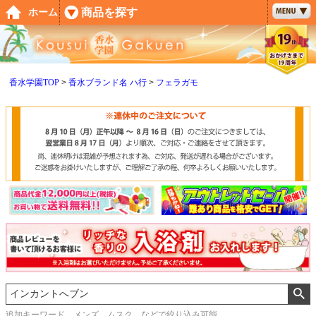
ペー
商品を探す
ホーム
ジト
ップ
へ
香水学園TOP
香水ブランド名 ハ行
フェラガモ
追加キーワード メンズ、ムスク などで絞り込み可能