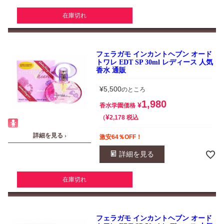
在庫切れ
フェラガモ インカントヘブン オード
トワレ EDT SP 30ml レディース 人気
香水 通販
¥
5,500
のところ
1,980
¥
香水学園価格
¥
税込
2,178
詳細を見る ›
激安64％OFF！
詳細を見る
在庫切れ
フェラガモ インカントヘブン オード