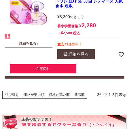
トワレ EDT SP 50ml レディース 人気
香水 通販
¥
8,300
のところ
2,280
¥
香水学園価格
¥
税込
2,508
詳細を見る ›
激安73％OFF！
詳細を見る
在庫切れ
3
件中
1
-
3
件表示
並び替え
価格が安い順
価格が高い順
新着順