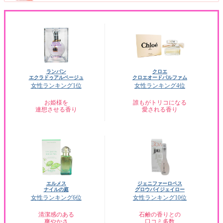
ランバン
クロエ
エクラドゥアルページュ
クロエオードパルファム
女性ランキング1位
女性ランキング4位
お姫様を
誰もがトリコになる
連想させる香り
愛される香り
エルメス
ジェニファーロペス
ナイルの庭
グロウバイジェイロー
女性ランキング6位
女性ランキング10位
清潔感のある
石鹸の香りとの
爽やかさ
口コミ多数