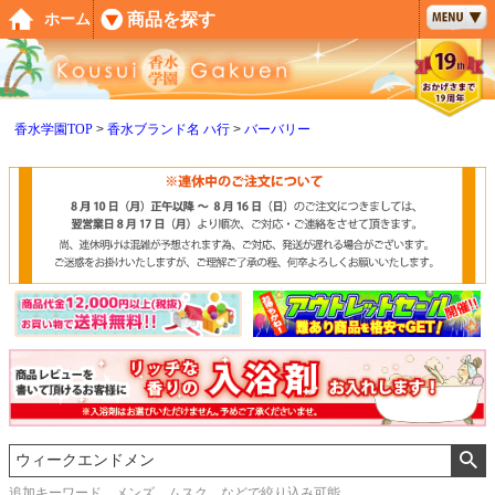
ペー
商品を探す
ホーム
ジト
ップ
へ
香水学園TOP
香水ブランド名 ハ行
バーバリー
追加キーワード メンズ、ムスク などで絞り込み可能