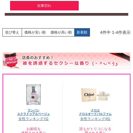
在庫切れ
4
件中
1
-
4
件表示
並び替え
価格が安い順
価格が高い順
新着順
ランバン
クロエ
エクラドゥアルページュ
クロエオードパルファム
女性ランキング1位
女性ランキング4位
お姫様を
誰もがトリコになる