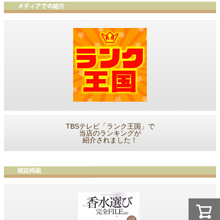
TBSテレビ「ランク王国」で
当店のランキングが
紹介されました！