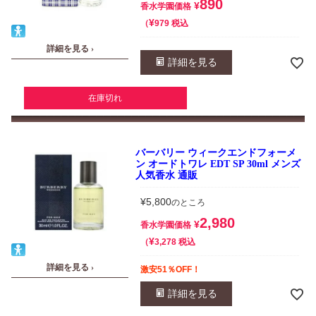
890
¥
香水学園価格
¥
税込
979
詳細を見る ›
詳細を見る
在庫切れ
バーバリー ウィークエンドフォーメ
ン オードトワレ EDT SP 30ml メンズ
人気香水 通販
¥
5,800
のところ
2,980
¥
香水学園価格
¥
税込
3,278
詳細を見る ›
激安51％OFF！
詳細を見る