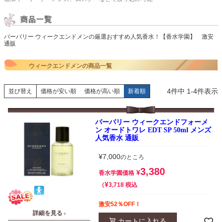
バーバリー ウィークエンドメンの厳選おすすめ人気香水！【香水学園】 激安
通販
ウィークエンドメンの商品一覧
4
件中
1
-
4
件表示
並び替え
価格が安い順
価格が高い順
新着順
バーバリー ウィークエンドフォーメ
ン オードトワレ EDT SP 50ml メンズ
人気香水 通販
¥
7,000
のところ
3,380
¥
香水学園価格
¥
税込
3,718
激安52％OFF！
詳細を見る ›
カートに入れる