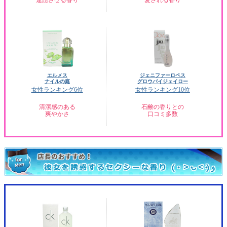
連想させる香り
愛される香り
エルメス
ジェニファーロペス
ナイルの庭
グロウバイジェイロー
女性ランキング6位
女性ランキング10位
清潔感のある
石鹸の香りとの
爽やかさ
口コミ多数