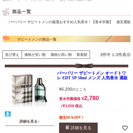
バーバリー ザビートメンの厳選おすすめ人気香水！【香水学園】 激安通販
ザビートメンの商品一覧
3
件中
1
-
3
件表示
並び替え
価格が安い順
価格が高い順
新着順
バーバリー ザビートメン オードトワ
レ EDT SP 50ml メンズ 人気香水 通販
¥
6,200
のところ
2,780
¥
香水学園価格
¥
税込
3,058
激安56％OFF！
詳細を見る ›
詳細を見る