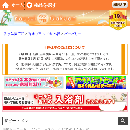
ペー
商品を探す
ホーム
ジト
ップ
へ
香水学園TOP
香水ブランド名 ハ行
バーバリー
追加キーワード メンズ、ムスク などで絞り込み可能