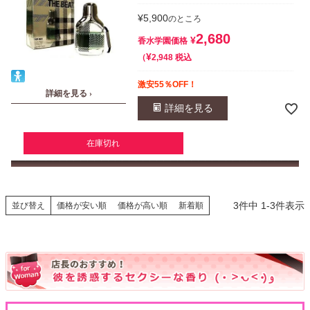
¥
5,900
のところ
2,680
¥
香水学園価格
¥
税込
2,948
激安55％OFF！
詳細を見る ›
詳細を見る
在庫切れ
3
件中
1
-
3
件表示
並び替え
価格が安い順
価格が高い順
新着順