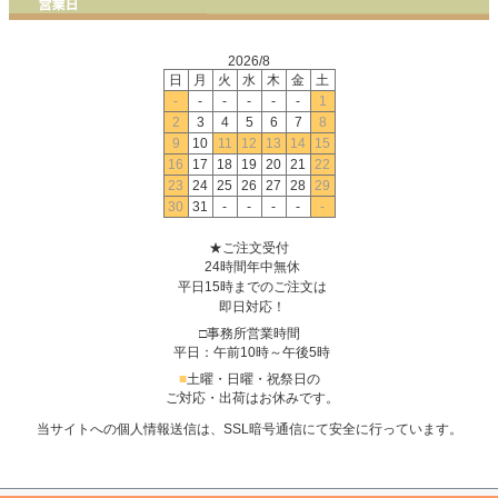
2026/8
日
月
火
水
木
金
土
-
-
-
-
-
-
1
2
3
4
5
6
7
8
9
10
11
12
13
14
15
16
17
18
19
20
21
22
23
24
25
26
27
28
29
30
31
-
-
-
-
-
★ご注文受付
24時間年中無休
平日15時までのご注文は
即日対応！
□事務所営業時間
平日：午前10時～午後5時
■
土曜・日曜・祝祭日の
ご対応・出荷はお休みです。
当サイトへの個人情報送信は、SSL暗号通信にて安全に行っています。