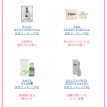
ランバン
クロエ
エクラドゥアルページュ
クロエオードパルファム
女性ランキング1位
女性ランキング4位
お姫様を
誰もがトリコになる
連想させる香り
愛される香り
エルメス
ジェニファーロペス
ナイルの庭
グロウバイジェイロー
女性ランキング6位
女性ランキング10位
清潔感のある
石鹸の香りとの
爽やかさ
口コミ多数