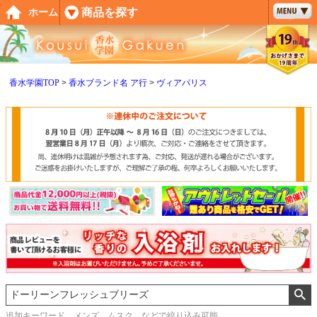
ペー
商品を探す
ホーム
ジト
ップ
へ
香水学園TOP
香水ブランド名 ア行
ヴィアパリス
追加キーワード メンズ、ムスク などで絞り込み可能