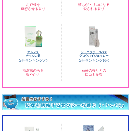
お姫様を
誰もがトリコになる
連想させる香り
愛される香り
エルメス
ジェニファーロペス
ナイルの庭
グロウバイジェイロー
女性ランキング6位
女性ランキング10位
清潔感のある
石鹸の香りとの
爽やかさ
口コミ多数