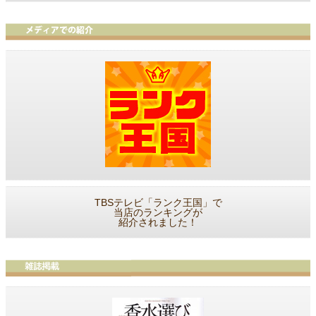
TBSテレビ「ランク王国」で
当店のランキングが
紹介されました！