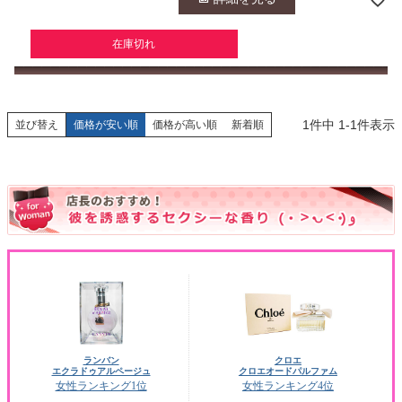
在庫切れ
1
件中
1
-
1
件表示
並び替え
価格が安い順
価格が高い順
新着順
ランバン
クロエ
エクラドゥアルページュ
クロエオードパルファム
女性ランキング1位
女性ランキング4位