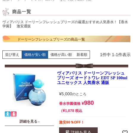
ヴィアパリス ドーリーンフレッシュブリーズの厳選おすすめ人気香水！【香水
学園】 激安通販
ドーリーンフレッシュブリーズの商品一覧
1
件中
1
-
1
件表示
並び替え
価格が安い順
価格が高い順
新着順
ヴィアパリス ドーリーンフレッシュ
ブリーズ オードトワレ EDT SP 100ml
ユニセックス 人気香水 通販
¥
5,000
のところ
980
¥
香水学園価格
¥
税込
1,078
詳細を見る ›
激安80％OFF！
詳細を見る