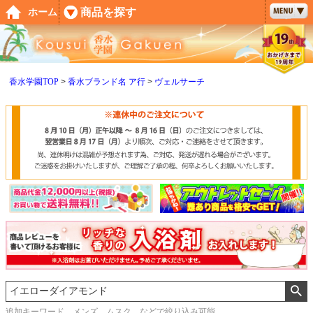
ペー
商品を探す
ホーム
ジト
ップ
へ
香水学園TOP
香水ブランド名 ア行
ヴェルサーチ
追加キーワード メンズ、ムスク などで絞り込み可能