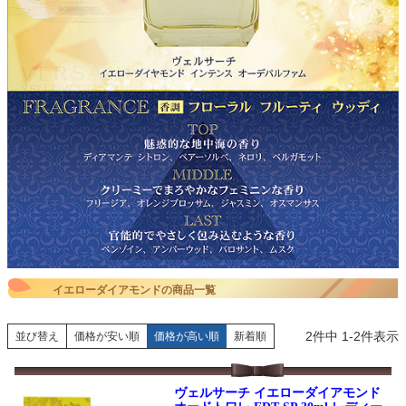
イエローダイアモンドの商品一覧
2
件中
1
-
2
件表示
並び替え
価格が安い順
価格が高い順
新着順
ヴェルサーチ イエローダイアモンド