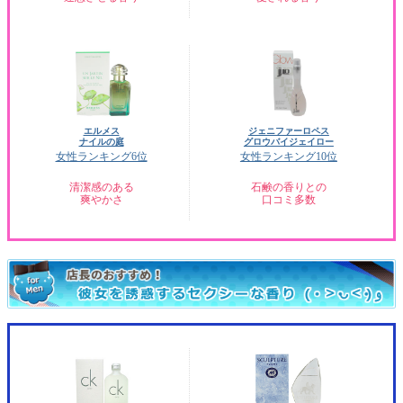
エルメス
ジェニファーロペス
ナイルの庭
グロウバイジェイロー
女性ランキング6位
女性ランキング10位
清潔感のある
石鹸の香りとの
爽やかさ
口コミ多数