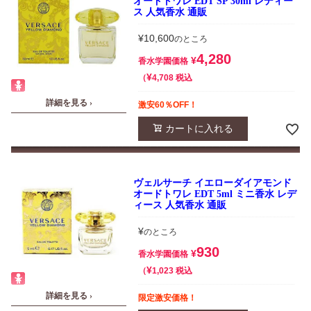
オードトワレ EDT SP 30ml レディー
ス 人気香水 通販
¥
10,600
のところ
4,280
¥
香水学園価格
¥
税込
4,708
詳細を見る ›
激安60％OFF！
カートに入れる
ヴェルサーチ イエローダイアモンド
オードトワレ EDT 5ml ミニ香水 レデ
ィース 人気香水 通販
¥
のところ
930
¥
香水学園価格
¥
税込
1,023
詳細を見る ›
限定激安価格！