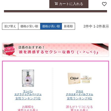
カートに入れる
2
件中
1
-
2
件表示
並び替え
価格が安い順
価格が高い順
新着順
ランバン
クロエ
エクラドゥアルページュ
クロエオードパルファム
女性ランキング1位
女性ランキング4位
お姫様を
誰もがトリコになる
連想させる香り
愛される香り