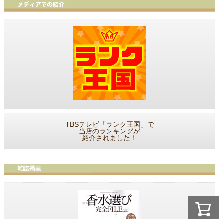
TBSテレビ「ランク王国」で
当店のランキングが
紹介されました！