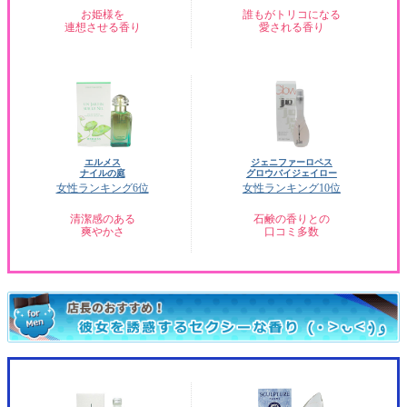
お姫様を
誰もがトリコになる
連想させる香り
愛される香り
エルメス
ジェニファーロペス
ナイルの庭
グロウバイジェイロー
女性ランキング6位
女性ランキング10位
清潔感のある
石鹸の香りとの
爽やかさ
口コミ多数