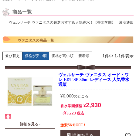
ヴェルサーチ ヴァニタスの厳選おすすめ人気香水！【香水学園】 激安通販
ヴァニタスの商品一覧
1
件中
1
-
1
件表示
並び替え
価格が安い順
価格が高い順
新着順
ヴェルサーチ ヴァニタス オードトワ
レ EDT SP 30ml レディース 人気香水
通販
¥
6,000
のところ
2,930
¥
香水学園価格
¥
税込
3,223
詳細を見る ›
激安56％OFF！
詳細を見る