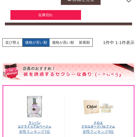
在庫切れ
1
件中
1
-
1
件表示
並び替え
価格が安い順
価格が高い順
新着順
ランバン
クロエ
エクラドゥアルページュ
クロエオードパルファム
女性ランキング1位
女性ランキング4位