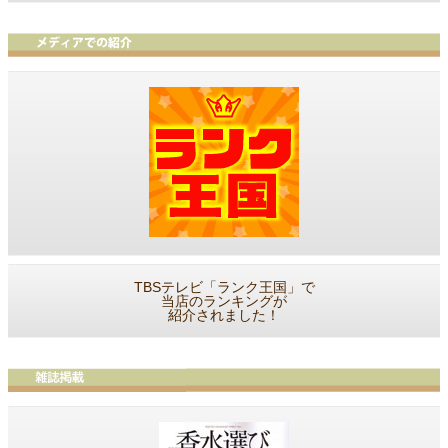
TBSテレビ「ランク王国」で
当店のランキングが
紹介されました！