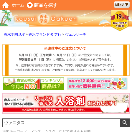
ペー
商品を探す
ホーム
ジト
ップ
へ
香水学園TOP
香水ブランド名 ア行
ヴェルサーチ
追加キーワード メンズ、ムスク などで絞り込み可能