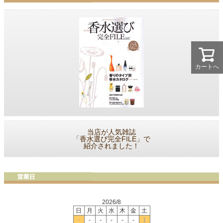
カートへ
当店が人気雑誌
「香水選び完全FILE」で
紹介されました！
2026/8
日
月
火
水
木
金
土
-
-
-
-
-
-
1