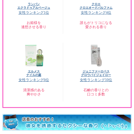
ランバン
クロエ
エクラドゥアルページュ
クロエオードパルファム
女性ランキング1位
女性ランキング4位
お姫様を
誰もがトリコになる
連想させる香り
愛される香り
エルメス
ジェニファーロペス
ナイルの庭
グロウバイジェイロー
女性ランキング6位
女性ランキング10位
清潔感のある
石鹸の香りとの
爽やかさ
口コミ多数