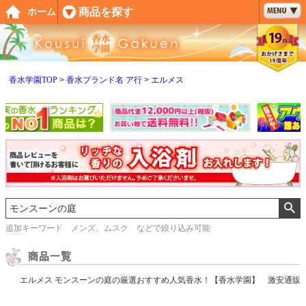
ペー
商品を探す
ホーム
ジト
ップ
へ
香水学園TOP
香水ブランド名 ア行
エルメス
追加キーワード メンズ、ムスク などで絞り込み可能
エルメス モンスーンの庭の厳選おすすめ人気香水！【香水学園】 激安通販