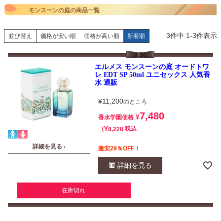
モンスーンの庭の商品一覧
3
件中
1
-
3
件表示
並び替え
価格が安い順
価格が高い順
新着順
エルメス モンスーンの庭 オードトワ
レ EDT SP 50ml ユニセックス 人気香
水 通販
¥
11,200
のところ
7,480
¥
香水学園価格
¥
税込
8,228
詳細を見る ›
激安29％OFF！
詳細を見る
在庫切れ