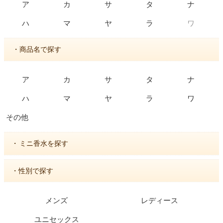
ア
カ
サ
タ
ナ
ワ
ハ
マ
ヤ
ラ
・商品名で探す
ア
カ
サ
タ
ナ
ハ
マ
ヤ
ラ
ワ
その他
・
ミニ香水を探す
・性別で探す
メンズ
レディース
ユニセックス