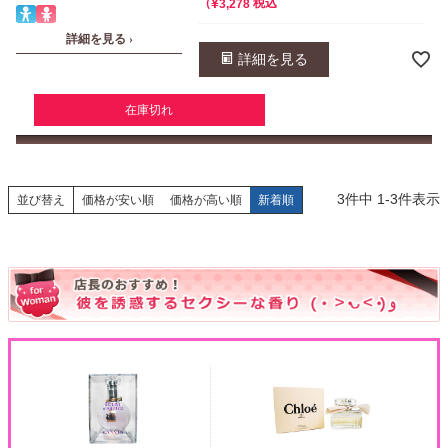
¥
税込
3,278
詳細を見る ›
詳細を見る
在庫切れ
3
件中
1
-
3
件表示
並び替え
価格が安い順
価格が高い順
新着順