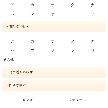
ア
カ
サ
タ
ナ
ワ
ハ
マ
ヤ
ラ
・商品名で探す
ア
カ
サ
タ
ナ
ハ
マ
ヤ
ラ
ワ
その他
・
ミニ香水を探す
・性別で探す
メンズ
レディース