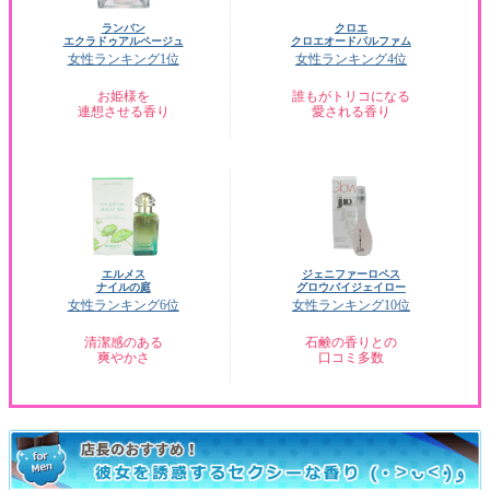
ランバン
クロエ
エクラドゥアルページュ
クロエオードパルファム
女性ランキング1位
女性ランキング4位
お姫様を
誰もがトリコになる
連想させる香り
愛される香り
エルメス
ジェニファーロペス
ナイルの庭
グロウバイジェイロー
女性ランキング6位
女性ランキング10位
清潔感のある
石鹸の香りとの
爽やかさ
口コミ多数