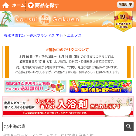
ペー
商品を探す
ホーム
ジト
ップ
へ
香水学園TOP
香水ブランド名 ア行
エルメス
追加キーワード メンズ、ムスク などで絞り込み可能