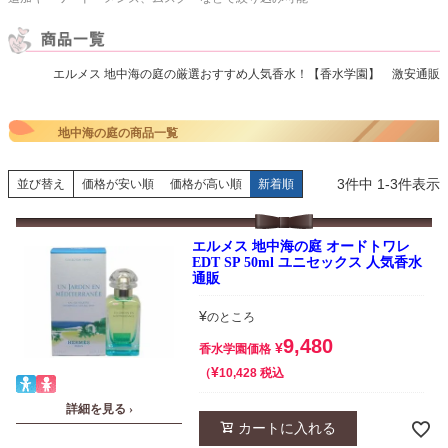
エルメス 地中海の庭の厳選おすすめ人気香水！【香水学園】 激安通販
地中海の庭の商品一覧
3
件中
1
-
3
件表示
並び替え
価格が安い順
価格が高い順
新着順
エルメス 地中海の庭 オードトワレ
EDT SP 50ml ユニセックス 人気香水
通販
¥
のところ
9,480
¥
香水学園価格
¥
税込
10,428
詳細を見る ›
カートに入れる