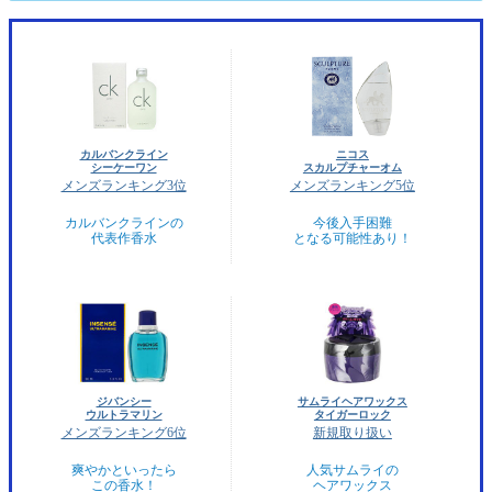
カルバンクライン
ニコス
シーケーワン
スカルプチャーオム
メンズランキング3位
メンズランキング5位
カルバンクラインの
今後入手困難
代表作香水
となる可能性あり！
ジバンシー
サムライヘアワックス
ウルトラマリン
タイガーロック
メンズランキング6位
新規取り扱い
爽やかといったら
人気サムライの
この香水！
ヘアワックス