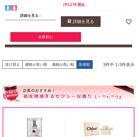
¥
税込
3,278
詳細を見る ›
詳細を見る
在庫切れ
3
件中
1
-
3
件表示
並び替え
価格が安い順
価格が高い順
新着順