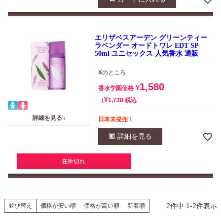
エリザベスアーデン グリーンティー
ラベンダー オードトワレ EDT SP
50ml ユニセックス 人気香水 通販
¥
のところ
1,580
¥
香水学園価格
¥
税込
1,738
詳細を見る ›
日本未発売！
詳細を見る
在庫切れ
2
件中
1
-
2
件表示
並び替え
価格が安い順
価格が高い順
新着順