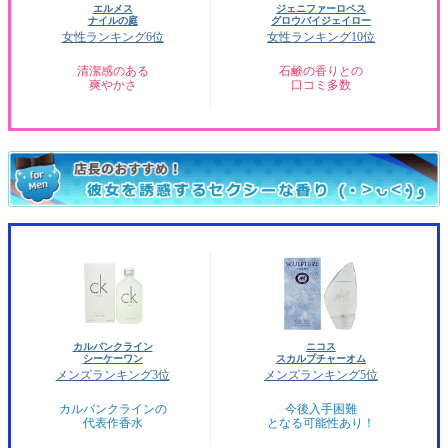
エルメス
ジェニファーロペス
ナイルの庭
グロウバイジェイロー
女性ランキング6位
女性ランキング10位
清潔感のある
石鹸の香りとの
爽やかさ
口コミ多数
カルバンクライン
ニコス
シーケーワン
スカルプチャーオム
メンズランキング3位
メンズランキング5位
カルバンクラインの
今後入手困難
代表作香水
となる可能性あり！