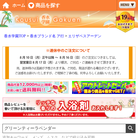
ペー
商品を探す
ホーム
ジト
ップ
へ
香水学園TOP
香水ブランド名 ア行
エリザベスアーデン
追加キーワード メンズ、ムスク などで絞り込み可能