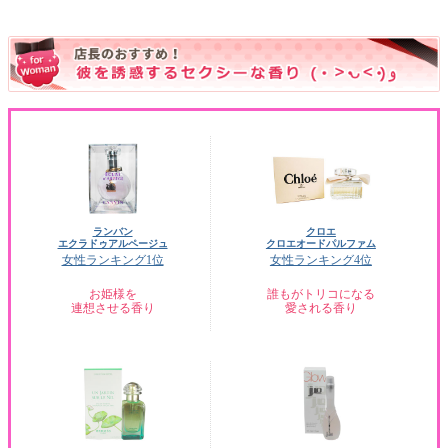
ランバン
クロエ
エクラドゥアルページュ
クロエオードパルファム
女性ランキング1位
女性ランキング4位
お姫様を
誰もがトリコになる
連想させる香り
愛される香り