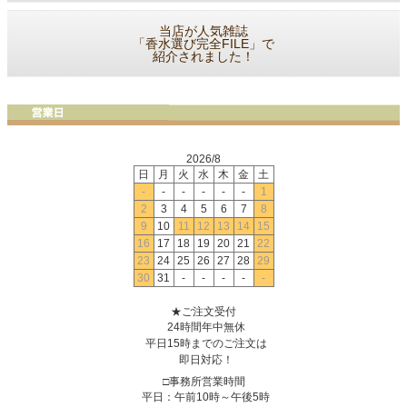
当店が人気雑誌
「香水選び完全FILE」で
紹介されました！
2026/8
日
月
火
水
木
金
土
-
-
-
-
-
-
1
2
3
4
5
6
7
8
9
10
11
12
13
14
15
16
17
18
19
20
21
22
23
24
25
26
27
28
29
30
31
-
-
-
-
-
★ご注文受付
24時間年中無休
平日15時までのご注文は
即日対応！
□事務所営業時間
平日：午前10時～午後5時