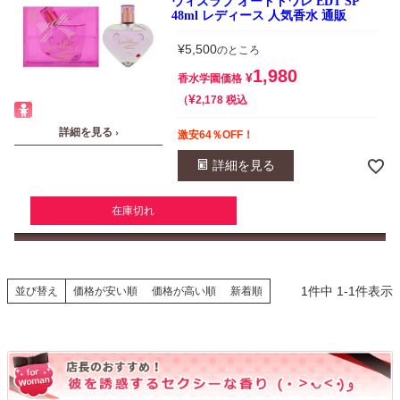
ウィズラブ オードトワレ EDT SP
48ml レディース 人気香水 通販
¥
5,500
のところ
1,980
¥
香水学園価格
¥
税込
2,178
詳細を見る ›
激安64％OFF！
詳細を見る
在庫切れ
1
件中
1
-
1
件表示
並び替え
価格が安い順
価格が高い順
新着順