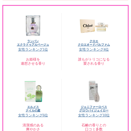
ランバン
クロエ
エクラドゥアルページュ
クロエオードパルファム
女性ランキング1位
女性ランキング4位
お姫様を
誰もがトリコになる
連想させる香り
愛される香り
エルメス
ジェニファーロペス
ナイルの庭
グロウバイジェイロー
女性ランキング6位
女性ランキング10位
清潔感のある
石鹸の香りとの
爽やかさ
口コミ多数