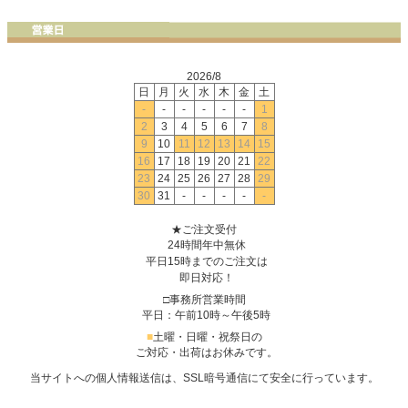
2026/8
日
月
火
水
木
金
土
-
-
-
-
-
-
1
2
3
4
5
6
7
8
9
10
11
12
13
14
15
16
17
18
19
20
21
22
23
24
25
26
27
28
29
30
31
-
-
-
-
-
★ご注文受付
24時間年中無休
平日15時までのご注文は
即日対応！
□事務所営業時間
平日：午前10時～午後5時
■
土曜・日曜・祝祭日の
ご対応・出荷はお休みです。
当サイトへの個人情報送信は、SSL暗号通信にて安全に行っています。