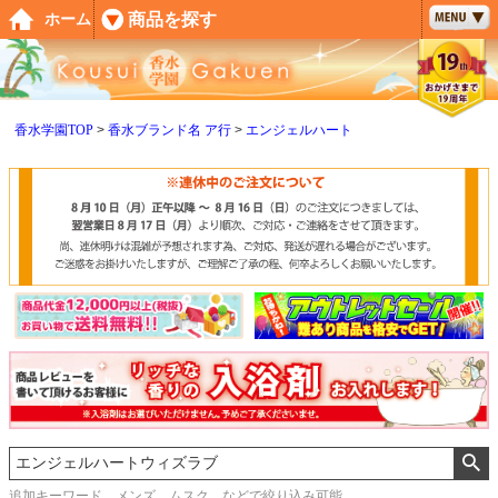
ペー
商品を探す
ホーム
ジト
ップ
へ
香水学園TOP
香水ブランド名 ア行
エンジェルハート
追加キーワード メンズ、ムスク などで絞り込み可能