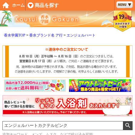
ペー
商品を探す
ホーム
ジト
ップ
へ
香水学園TOP
香水ブランド名 ア行
エンジェルハート
追加キーワード メンズ、ムスク などで絞り込み可能