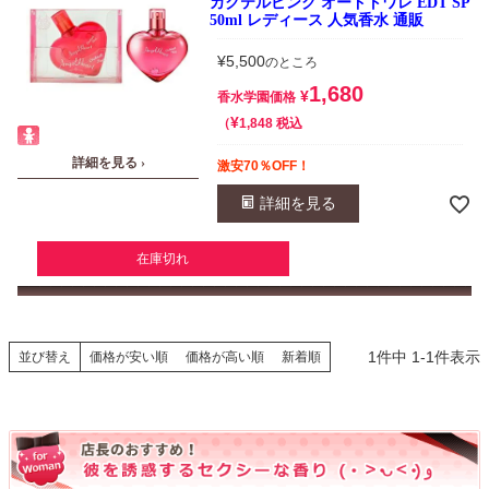
カクテルピンク オードトワレ EDT SP
50ml レディース 人気香水 通販
¥
5,500
のところ
1,680
¥
香水学園価格
¥
税込
1,848
詳細を見る ›
激安70％OFF！
詳細を見る
在庫切れ
1
件中
1
-
1
件表示
並び替え
価格が安い順
価格が高い順
新着順