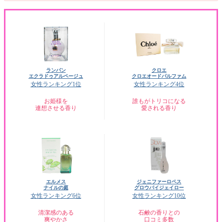
ランバン
クロエ
エクラドゥアルページュ
クロエオードパルファム
女性ランキング1位
女性ランキング4位
お姫様を
誰もがトリコになる
連想させる香り
愛される香り
エルメス
ジェニファーロペス
ナイルの庭
グロウバイジェイロー
女性ランキング6位
女性ランキング10位
清潔感のある
石鹸の香りとの
爽やかさ
口コミ多数