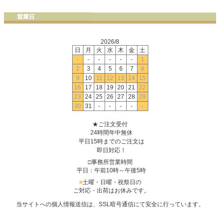
2026/8
日
月
火
水
木
金
土
-
-
-
-
-
-
1
2
3
4
5
6
7
8
9
10
11
12
13
14
15
16
17
18
19
20
21
22
23
24
25
26
27
28
29
30
31
-
-
-
-
-
★ご注文受付
24時間年中無休
平日15時までのご注文は
即日対応！
□事務所営業時間
平日：午前10時～午後5時
■
土曜・日曜・祝祭日の
ご対応・出荷はお休みです。
当サイトへの個人情報送信は、SSL暗号通信にて安全に行っています。