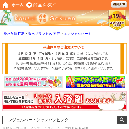
ペー
商品を探す
ホーム
ジト
ップ
へ
香水学園TOP
香水ブランド名 ア行
エンジェルハート
追加キーワード メンズ、ムスク などで絞り込み可能