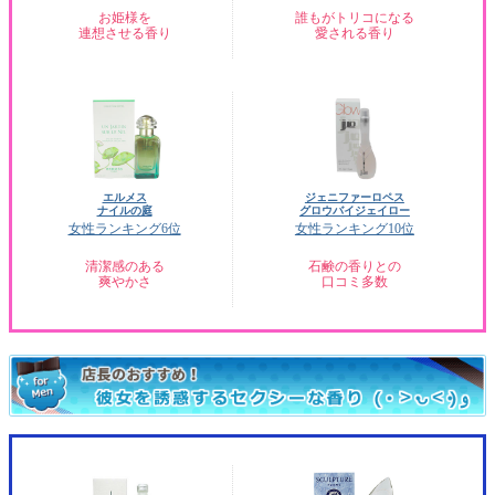
お姫様を
誰もがトリコになる
連想させる香り
愛される香り
エルメス
ジェニファーロペス
ナイルの庭
グロウバイジェイロー
女性ランキング6位
女性ランキング10位
清潔感のある
石鹸の香りとの
爽やかさ
口コミ多数