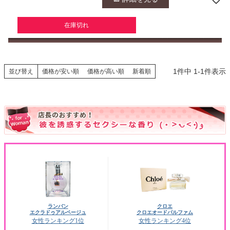
在庫切れ
1
件中
1
-
1
件表示
並び替え
価格が安い順
価格が高い順
新着順
ランバン
クロエ
エクラドゥアルページュ
クロエオードパルファム
女性ランキング1位
女性ランキング4位