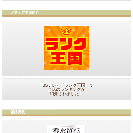
TBSテレビ「ランク王国」で
当店のランキングが
紹介されました！