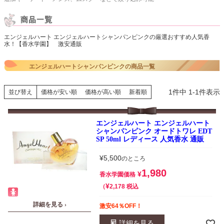
エンジェルハート エンジェルハートシャンパンピンクの厳選おすすめ人気香
水！【香水学園】 激安通販
エンジェルハートシャンパンピンクの商品一覧
1
件中
1
-
1
件表示
並び替え
価格が安い順
価格が高い順
新着順
エンジェルハート エンジェルハート
シャンパンピンク オードトワレ EDT
SP 50ml レディース 人気香水 通販
¥
5,500
のところ
1,980
¥
香水学園価格
¥
税込
2,178
詳細を見る ›
激安64％OFF！
詳細を見る