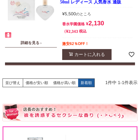
50ml レディース 人気香水 通販
¥
5,500
のところ
2,130
¥
香水学園価格
¥
税込
2,343
詳細を見る ›
激安62％OFF！
カートに入れる
1
件中
1
-
1
件表示
並び替え
価格が安い順
価格が高い順
新着順