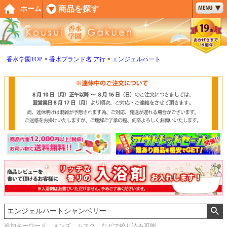
ペー
商品を探す
ホーム
ジト
ップ
へ
香水学園TOP
香水ブランド名 ア行
エンジェルハート
追加キーワード メンズ、ムスク などで絞り込み可能