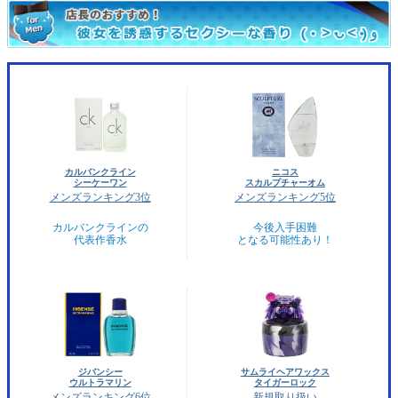
カルバンクライン
ニコス
シーケーワン
スカルプチャーオム
メンズランキング3位
メンズランキング5位
カルバンクラインの
今後入手困難
代表作香水
となる可能性あり！
ジバンシー
サムライヘアワックス
ウルトラマリン
タイガーロック
メンズランキング6位
新規取り扱い