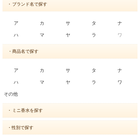
・
ブランド名で探す
ア
カ
サ
タ
ナ
ワ
ハ
マ
ヤ
ラ
・商品名で探す
ア
カ
サ
タ
ナ
ハ
マ
ヤ
ラ
ワ
その他
・
ミニ香水を探す
・性別で探す