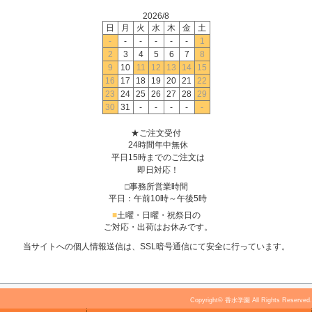
2026/8
日
月
火
水
木
金
土
-
-
-
-
-
-
1
2
3
4
5
6
7
8
9
10
11
12
13
14
15
16
17
18
19
20
21
22
23
24
25
26
27
28
29
30
31
-
-
-
-
-
★ご注文受付
24時間年中無休
平日15時までのご注文は
即日対応！
□事務所営業時間
平日：午前10時～午後5時
■
土曜・日曜・祝祭日の
ご対応・出荷はお休みです。
当サイトへの個人情報送信は、SSL暗号通信にて安全に行っています。
Copyright© 香水学園 All Rights Reserved.