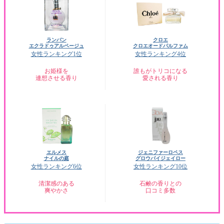
ランバン
クロエ
エクラドゥアルページュ
クロエオードパルファム
女性ランキング1位
女性ランキング4位
お姫様を
誰もがトリコになる
連想させる香り
愛される香り
エルメス
ジェニファーロペス
ナイルの庭
グロウバイジェイロー
女性ランキング6位
女性ランキング10位
清潔感のある
石鹸の香りとの
爽やかさ
口コミ多数