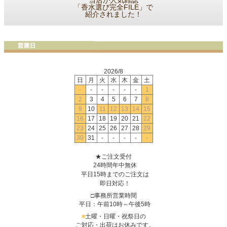
当店が人気雑誌
「香水選び完全FILE」で
紹介されました！
2026/8
日
月
火
水
木
金
土
-
-
-
-
-
-
1
2
3
4
5
6
7
8
9
10
11
12
13
14
15
16
17
18
19
20
21
22
23
24
25
26
27
28
29
30
31
-
-
-
-
-
★ご注文受付
24時間年中無休
平日15時までのご注文は
即日対応！
□事務所営業時間
平日：午前10時～午後5時
■
土曜・日曜・祝祭日の
ご対応・出荷はお休みです。