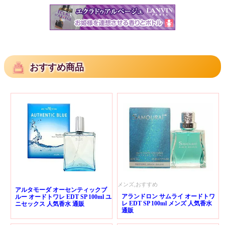
おすすめ商品
メンズ,おすすめ
アルタモーダ オーセンティックブ
アランドロン サムライ オードトワ
ルー オードトワレ EDT SP 100ml ユ
レ EDT SP 100ml メンズ 人気香水
ニセックス 人気香水 通販
通販