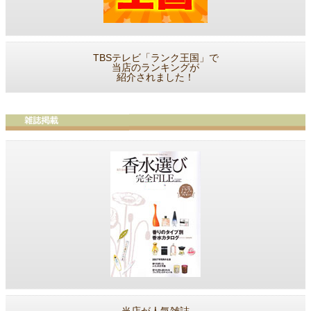
TBSテレビ「ランク王国」で
当店のランキングが
紹介されました！