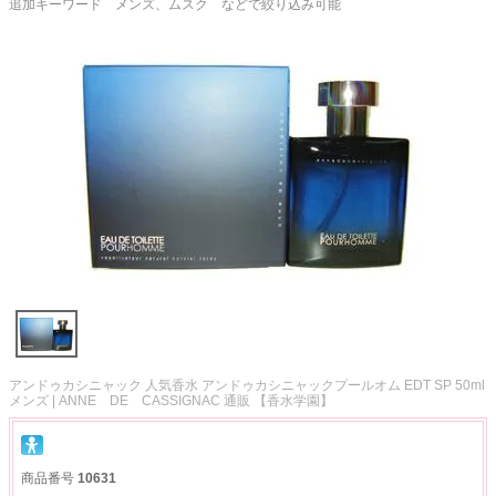
追加キーワード メンズ、ムスク などで絞り込み可能
アンドゥカシニャック 人気香水 アンドゥカシニャックプールオム EDT SP 50ml
メンズ | ANNE DE CASSIGNAC 通販 【香水学園】
商品番号
10631