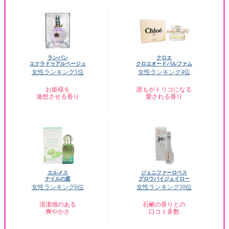
ランバン
クロエ
エクラドゥアルページュ
クロエオードパルファム
女性ランキング1位
女性ランキング4位
お姫様を
誰もがトリコになる
連想させる香り
愛される香り
エルメス
ジェニファーロペス
ナイルの庭
グロウバイジェイロー
女性ランキング6位
女性ランキング10位
清潔感のある
石鹸の香りとの
爽やかさ
口コミ多数