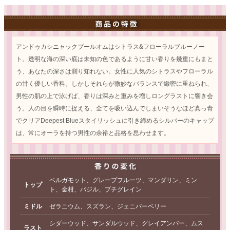
アンドゥカシニャックプールオムはシトラス&フローラルブルーノー
ト。透明な海の深い底は未知の色であるように甘い香りを幾重にもまと
う、あなたの深さは測り知れない。女性に人気のシトラスやフローラル
の甘く優しい香料。しかしそれらが微妙なバランスで緻密に重ねられ、
男性の肌の上で泳げば、香りは深みと重みを増しロングラストに響き会
う。人の目を瞬時に捉える、全てを吸い込んでしまいそうなほど真っ青
でクリアDeepest Blueスタイリッシュに引き締めるシルバーのキャップ
は、常にオーラを持つ男性の余裕と品格を思わせます。
ベルガモット、グレープフルーツ、マンダリン、ミン
トップ
ト、金柑、バジル、プチグレイン
ミドル
ゼラニウム、スズラン、ジェニパーベリー
シダーウッド、サンダルウッド、グレイアンバー、ムス
ラスト