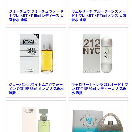
ジミーチュウ ジミーチュウ オード
ヴェルサーチ ブルージーンズ オー
トワレ EDT SP 40ml レディース 人
ドトワレ EDT SP 75ml メンズ 人気
気香水 通販
香水 通販
ジョーバン ホワイトムスクフォー
キャロリーナヘレラ 212 オードトワ
メン COL SP 88ml メンズ 人気香水
レ EDT SP 30ml レディース 人気香
通販
水 通販