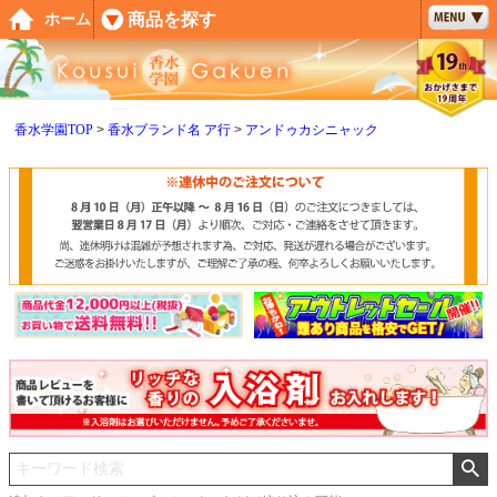
ペー
商品を探す
ホーム
ジト
ップ
へ
香水学園TOP
香水ブランド名 ア行
アンドゥカシニャック