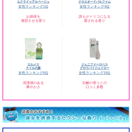
エクラドゥアルページュ
クロエオードパルファム
女性ランキング1位
女性ランキング4位
お姫様を
誰もがトリコになる
連想させる香り
愛される香り
エルメス
ジェニファーロペス
ナイルの庭
グロウバイジェイロー
女性ランキング6位
女性ランキング10位
清潔感のある
石鹸の香りとの
爽やかさ
口コミ多数