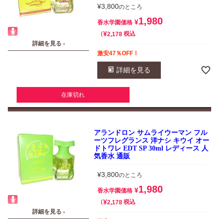
¥
3,800
のところ
1,980
¥
香水学園価格
¥
税込
2,178
詳細を見る ›
激安47％OFF！
詳細を見る
在庫切れ
アランドロン サムライウーマン フル
ーツフレグランス 洋ナシ キウイ オー
ドトワレ EDT SP 30ml レディース 人
気香水 通販
¥
3,800
のところ
1,980
¥
香水学園価格
¥
税込
2,178
詳細を見る ›