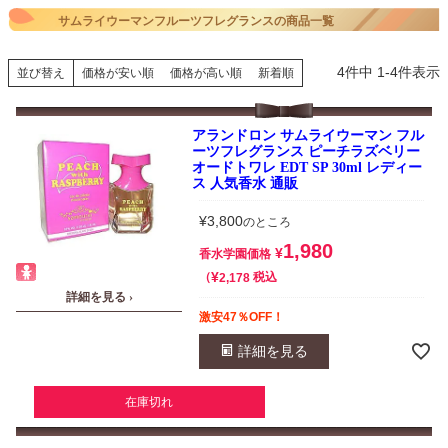
サムライウーマンフルーツフレグランスの商品一覧
4
件中
1
-
4
件表示
並び替え
価格が安い順
価格が高い順
新着順
アランドロン サムライウーマン フル
ーツフレグランス ピーチラズベリー
オードトワレ EDT SP 30ml レディー
ス 人気香水 通販
¥
3,800
のところ
1,980
¥
香水学園価格
¥
税込
2,178
詳細を見る ›
激安47％OFF！
詳細を見る
在庫切れ