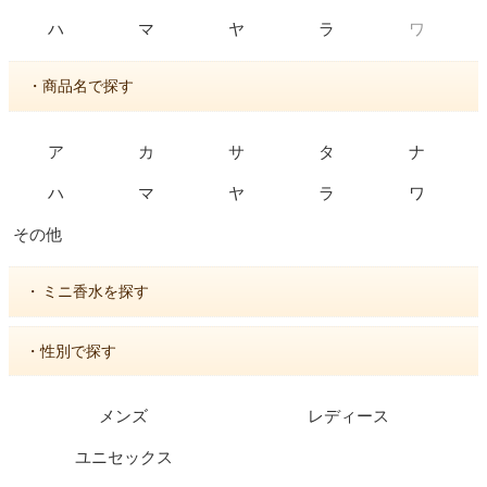
ワ
ハ
マ
ヤ
ラ
・商品名で探す
ア
カ
サ
タ
ナ
ハ
マ
ヤ
ラ
ワ
その他
・
ミニ香水を探す
・性別で探す
メンズ
レディース
ユニセックス