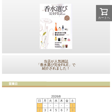
カートへ
当店が人気雑誌
「香水選び完全FILE」で
紹介されました！
2026/8
日
月
火
水
木
金
土
-
-
-
-
-
-
1
2
3
4
5
6
7
8