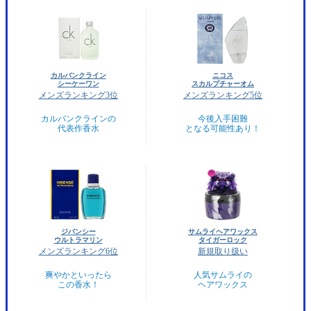
カルバンクライン
ニコス
シーケーワン
スカルプチャーオム
メンズランキング3位
メンズランキング5位
カルバンクラインの
今後入手困難
代表作香水
となる可能性あり！
ジバンシー
サムライヘアワックス
ウルトラマリン
タイガーロック
メンズランキング6位
新規取り扱い
爽やかといったら
人気サムライの
この香水！
ヘアワックス