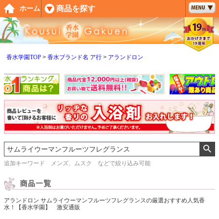
ペー
商品を探す
ホーム
ジト
ップ
へ
香水学園TOP
香水ブランド名 ア行
アランドロン
追加キーワード メンズ、ムスク などで絞り込み可能
アランドロン サムライウーマンフルーツフレグランスの厳選おすすめ人気香
水！【香水学園】 激安通販