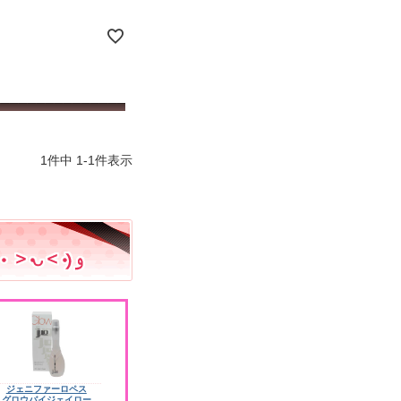
1
件中
1
-
1
件表示
ジェニファーロペス
グロウバイジェイロー