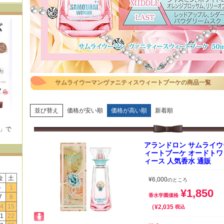
サムライウーマンヴァニティスウィートブーケの商品一覧
並び替え
価格が安い順
価格が高い順
新着順
E」で
！
アランドロン サムライ
ィートブーケ オードトワレ E
ィース 人気香水 通販
金
土
¥
6,000
のところ
-
1
¥
1,850
香水学園価格
7
8
4
15
¥
2,035
税込
1
22