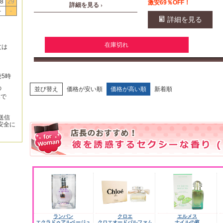
8
29
激安69％OFF！
詳細を見る ›
-
-
詳細を見る
在庫切れ
文は
後5時
の
並び替え
価格が安い順
価格が高い順
新着順
みで
送信
安全に
ランバン
クロエ
エルメス
エクラドゥアルページュ
クロエオードパルファム
ナイルの庭