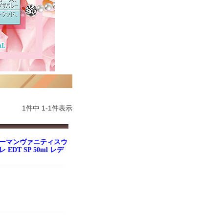
1
件中
1
-
1
件表示
ウーマンヴァニティスウ
DT SP 50ml レデ