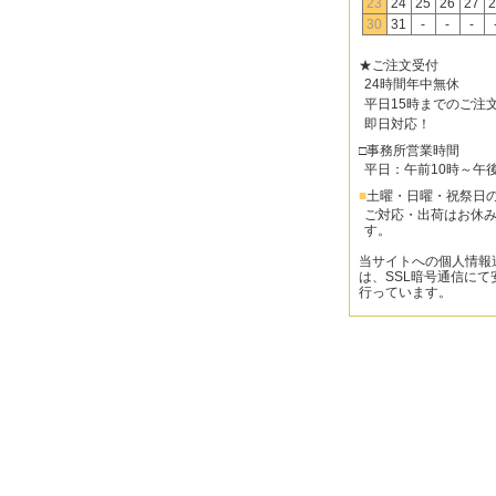
23
24
25
26
27
2
30
31
-
-
-
★ご注文受付
24時間年中無休
平日15時までのご注
即日対応！
□事務所営業時間
平日：午前10時～午
■
土曜・日曜・祝祭日
ご対応・出荷はお休
す。
当サイトへの個人情報
は、SSL暗号通信にて
行っています。