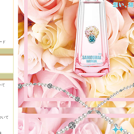
ード
いて
ついて
識