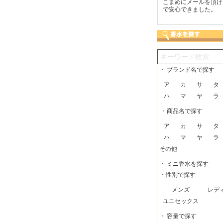
つも迅速な発送をしてい
梱包に気持ちが感じられま
こまめにメールを頂け
だけるので、助かってい
した！また利用させてもら
で安心できました。
す。
いますー。
・
ブランド名で探す
ア
カ
サ
タ
ハ
マ
ヤ
ラ
・商品名で探す
ア
カ
サ
タ
ハ
マ
ヤ
ラ
その他
・
ミニ香水を探す
・性別で探す
メンズ
レデ
ユニセックス
・
容量で探す