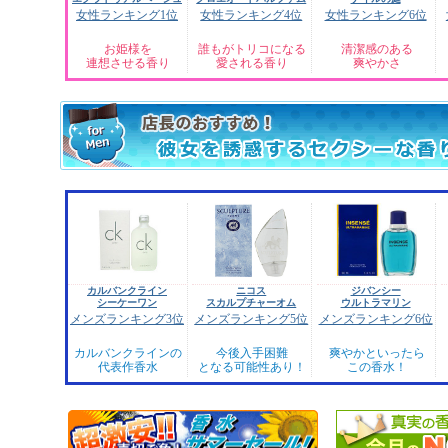
女性ランキング1位
女性ランキング4位
女性ランキング6位
お姫様を
誰もがトリコになる
清潔感のある
連想させる香り
愛される香り
爽やかさ
カルバンクライン
ニコス
ジバンシー
シーケーワン
スカルプチャーオム
ウルトラマリン
メンズランキング3位
メンズランキング5位
メンズランキング6位
カルバンクラインの
今後入手困難
爽やかといったら
代表作香水
となる可能性あり！
この香水！