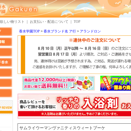
欲しい物リスト
｜
お支払い・配送について
｜
TOP
香水学園TOP
香水ブランド名 ア行
アランドロン
しらすさん
MMさん
検索