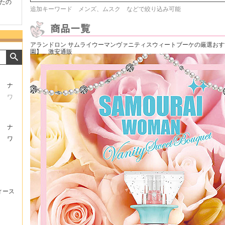
たの
商品が早く届いたのでよか
好きな香水を、いろいろ少
気持ち
追加キーワード メンズ、ムスク などで絞り込み可能
ったです。また利用させて
量試せるところが魅力でし
した。
もらいます！
た。
いたし
アランドロン サムライウーマンヴァニティスウィートブーケの厳選お
園】 激安通販
ナ
ワ
ナ
ワ
ィース