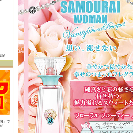
表記
王国」で
が
！