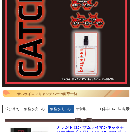
サムライマンキャッチハーの商品一覧
1
件中
1
-
1
件表示
並び替え
価格が安い順
価格が高い順
新着順
アランドロン サムライマンキャッチ