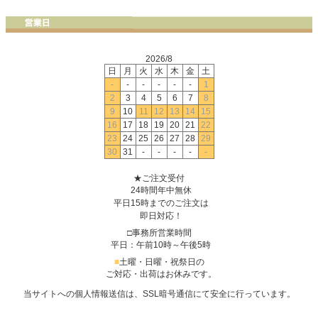
2026/8
日
月
火
水
木
金
土
-
-
-
-
-
-
1
2
3
4
5
6
7
8
9
10
11
12
13
14
15
16
17
18
19
20
21
22
23
24
25
26
27
28
29
30
31
-
-
-
-
-
★ご注文受付
24時間年中無休
平日15時までのご注文は
即日対応！
□事務所営業時間
平日：午前10時～午後5時
■
土曜・日曜・祝祭日の
ご対応・出荷はお休みです。
当サイトへの個人情報送信は、SSL暗号通信にて安全に行っています。