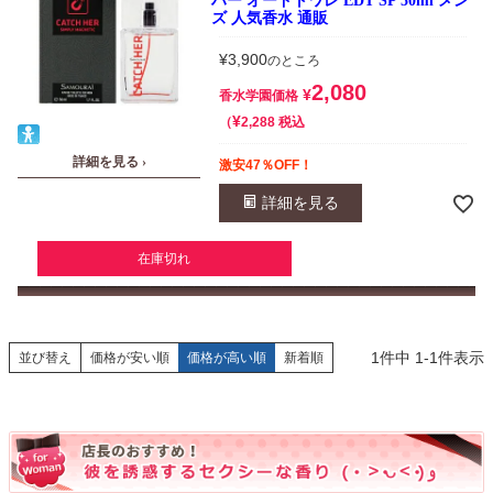
ハー オードトワレ EDT SP 50ml メン
ズ 人気香水 通販
¥
3,900
のところ
2,080
¥
香水学園価格
¥
税込
2,288
詳細を見る ›
激安47％OFF！
詳細を見る
在庫切れ
1
件中
1
-
1
件表示
並び替え
価格が安い順
価格が高い順
新着順