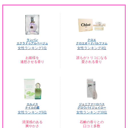
ランバン
クロエ
エクラドゥアルページュ
クロエオードパルファム
女性ランキング1位
女性ランキング4位
お姫様を
誰もがトリコになる
連想させる香り
愛される香り
エルメス
ジェニファーロペス
ナイルの庭
グロウバイジェイロー
女性ランキング6位
女性ランキング10位
清潔感のある
石鹸の香りとの
爽やかさ
口コミ多数