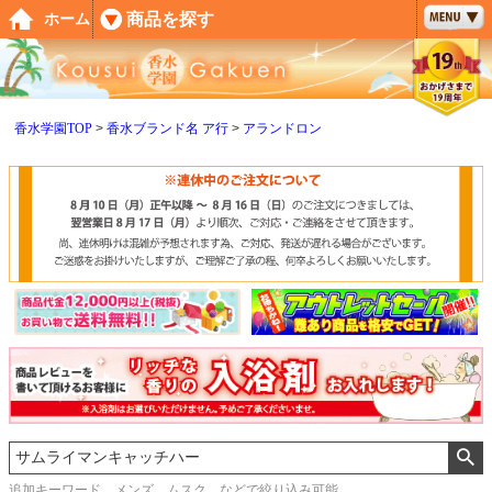
ペー
商品を探す
ホーム
ジト
ップ
へ
香水学園TOP
香水ブランド名 ア行
アランドロン
追加キーワード メンズ、ムスク などで絞り込み可能