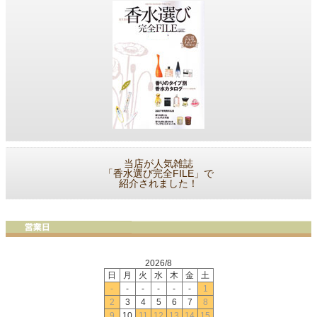
当店が人気雑誌
「香水選び完全FILE」で
紹介されました！
2026/8
日
月
火
水
木
金
土
-
-
-
-
-
-
1
2
3
4
5
6
7
8
9
10
11
12
13
14
15