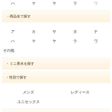
ワ
ハ
マ
ヤ
ラ
・商品名で探す
ア
カ
サ
タ
ナ
ハ
マ
ヤ
ラ
ワ
その他
・
ミニ香水を探す
・性別で探す
メンズ
レディース
ユニセックス