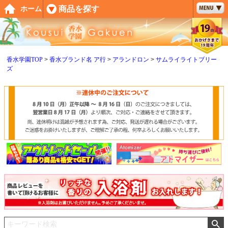
ペー
商品を探す
ホーム
ジト
ップ
へ
香水学園TOP
香水ブランド名 ア行
アランドロン
サムライライトブリー
ズ