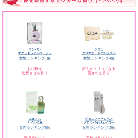
ランバン
クロエ
エクラドゥアルページュ
クロエオードパルファム
女性ランキング1位
女性ランキング4位
お姫様を
誰もがトリコになる
連想させる香り
愛される香り
エルメス
ジェニファーロペス
ナイルの庭
グロウバイジェイロー
女性ランキング6位
女性ランキング10位
清潔感のある
石鹸の香りとの