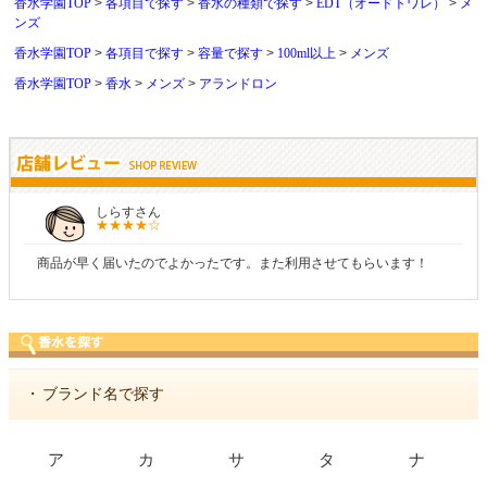
香水学園TOP
各項目で探す
香水の種類で探す
EDT（オードトワレ）
メ
ンズ
香水学園TOP
各項目で探す
容量で探す
100ml以上
メンズ
香水学園TOP
香水
メンズ
アランドロン
しらすさん
商品が早く届いたのでよかったです。また利用させてもらいます！
・
ブランド名で探す
ア
カ
サ
タ
ナ