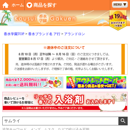
ペー
商品を探す
ホーム
ジト
ップ
へ
香水学園TOP
香水ブランド名 ア行
アランドロン
追加キーワード メンズ、ムスク などで絞り込み可能