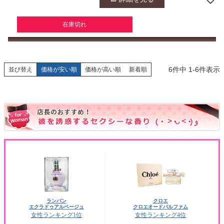
在庫切れ
6
件中
1
-
6
件表示
並び替え
価格が安い順
価格が高い順
新着順
ランバン
クロエ
エクラドゥアルページュ
クロエオードパルファム
女性ランキング1位
女性ランキング4位