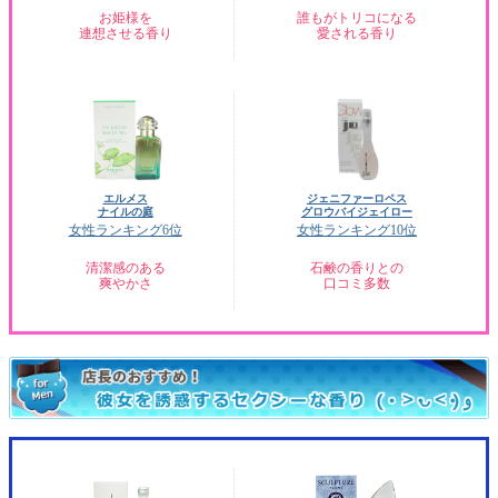
お姫様を
誰もがトリコになる
連想させる香り
愛される香り
エルメス
ジェニファーロペス
ナイルの庭
グロウバイジェイロー
女性ランキング6位
女性ランキング10位
清潔感のある
石鹸の香りとの
爽やかさ
口コミ多数