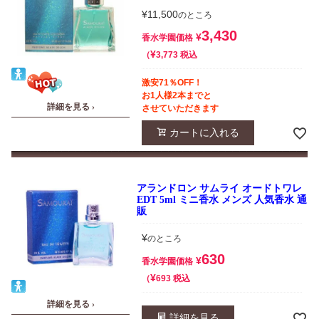
¥
11,500
のところ
3,430
¥
香水学園価格
¥
税込
3,773
激安71％OFF！
お1人様2本までと
詳細を見る ›
させていただきます
カートに入れる
アランドロン サムライ オードトワレ
EDT 5ml ミニ香水 メンズ 人気香水 通
販
¥
のところ
630
¥
香水学園価格
¥
税込
693
詳細を見る ›
詳細を見る