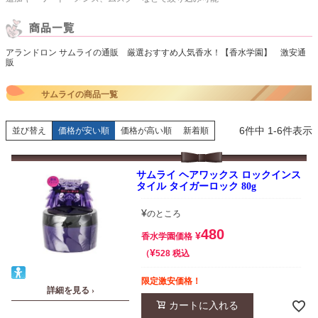
アランドロン サムライの通販 厳選おすすめ人気香水！【香水学園】 激安通
販
サムライの商品一覧
6
件中
1
-
6
件表示
並び替え
価格が安い順
価格が高い順
新着順
サムライ ヘアワックス ロックインス
タイル タイガーロック 80g
¥
のところ
480
¥
香水学園価格
¥
税込
528
限定激安価格！
詳細を見る ›
カートに入れる