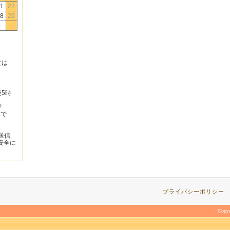
1
22
8
29
-
-
文は
後5時
の
みで
送信
安全に
プライバシーポリシー
Copy