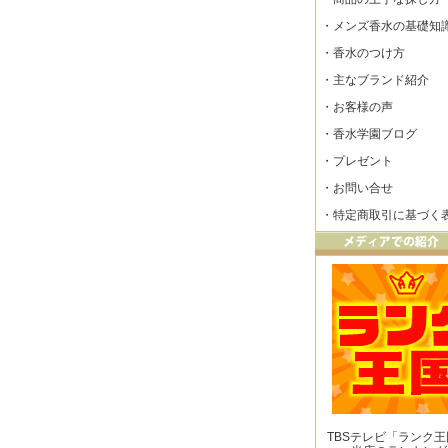
・
メンズ香水の基礎知
・
香水のつけ方
・
主なブランド紹介
・
お客様の声
・
香水学園ブログ
・
プレゼント
・
お問い合せ
・
特定商取引に基づく
TBSテレビ「ランク