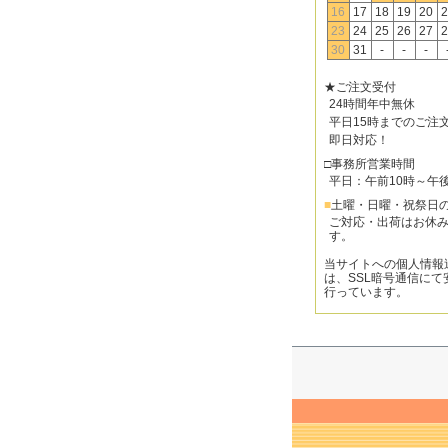
16
17
18
19
20
2
23
24
25
26
27
2
30
31
-
-
-
★ご注文受付
24時間年中無休
平日15時までのご注
即日対応！
□事務所営業時間
平日：午前10時～午
■
土曜・日曜・祝祭日
ご対応・出荷はお休
す。
当サイトへの個人情報
は、SSL暗号通信にて
行っています。