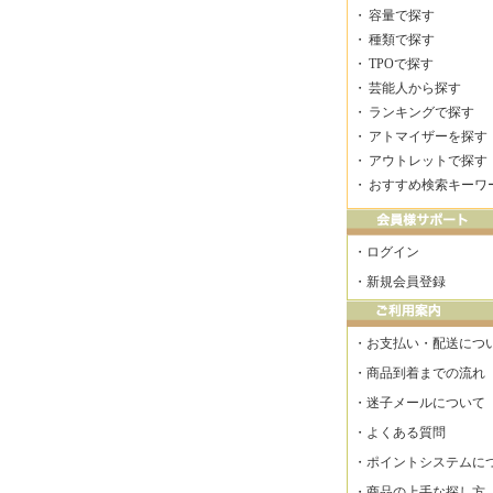
・
容量で探す
・
種類で探す
・
TPOで探す
・
芸能人から探す
・
ランキングで探す
・
アトマイザーを探す
・
アウトレットで探す
・
おすすめ検索キーワ
・
ログイン
・
新規会員登録
・
お支払い・配送につ
・
商品到着までの流れ
・
迷子メールについて
・
よくある質問
・
ポイントシステムに
・
商品の上手な探し方