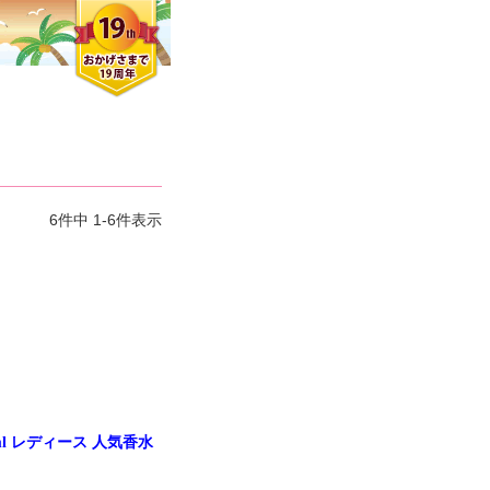
6
件中
1
-
6
件表示
ml レディース 人気香水
クロエさん
メンズさん
ゆっちー さん