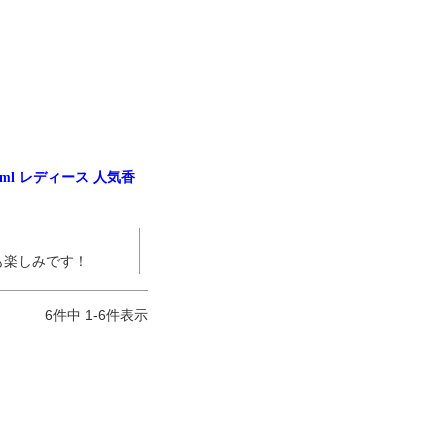
0ml レディース 人気香


も楽しみです！
6
件中
1
-
6
件表示