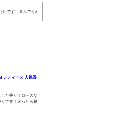
よくお取引が出来ま
おまけありがとうございま
お昼に買って次の日届いた
たいです！喜んでくれ
またよろしくお願い
した。早速レビューを書き
のでちょっとびっくりしま
ます。
ました！
した、また買います！
ml レディース 人気香
れした香り！ローズな
香りです！迷ったら是