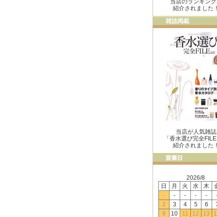
当店のランキング
紹介されました
当店が人気雑誌
「香水選び完全FIL
紹介されました
2026/8
日
月
火
水
木
-
-
-
-
-
2
3
4
5
6
9
10
11
12
13
1