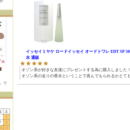
が
！
イッセイミヤケ ロードイッセイ オードトワレ EDT SP 5
水 通販
オゾン系が好きな友達にプレゼントする為に購入しました！
オゾン系の走りの香水ということで喜んでもられるかとて
E」で
！
金
土
-
1
7
8
4
15