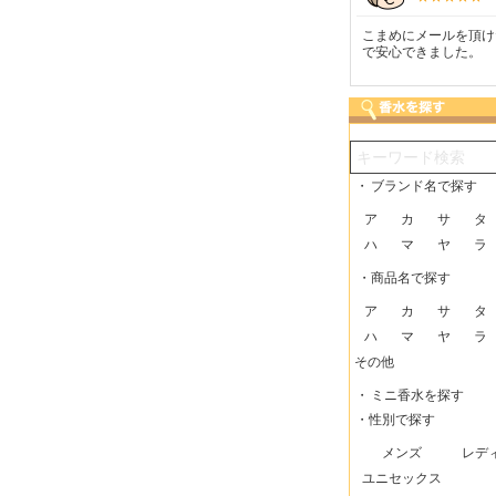
つも迅速な発送をしてい
梱包に気持ちが感じられま
こまめにメールを頂け
だけるので、助かってい
した！また利用させてもら
で安心できました。
す。
いますー。
・
ブランド名で探す
ア
カ
サ
タ
ハ
マ
ヤ
ラ
・商品名で探す
ア
カ
サ
タ
ハ
マ
ヤ
ラ
その他
・
ミニ香水を探す
・性別で探す
メンズ
レデ
ユニセックス