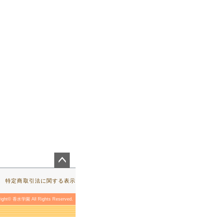
ペー
ジト
特定商取引法に関する表示
ップ
へ
right© 香水学園 All Rights Reserved.