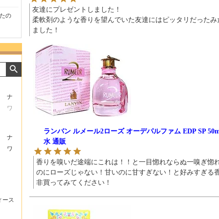
友達にプレゼントしました！

たの
商品が早く届いたのでよか
好きな香水を、いろいろ少
気持ち
柔軟剤のような香りを望んでいた友達にはピッタリだったみ
ったです。また利用させて
量試せるところが魅力でし
した。
ました！
もらいます！
た。
いたし
ナ
ワ
ランバン ルメール2ローズ オーデパルファム EDP SP 50
ナ
水 通販
ワ
香りを嗅いだ途端にこれは！！と一目惚れならぬ一嗅ぎ惚
のにローズじゃない！甘いのに甘すぎない！と好みすぎる
非買ってみてください！
ィース