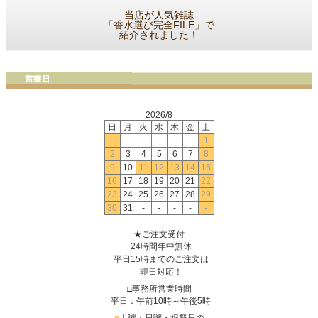
当店が人気雑誌
「香水選び完全FILE」で
紹介されました！
2026/8
日
月
火
水
木
金
土
-
-
-
-
-
-
1
2
3
4
5
6
7
8
9
10
11
12
13
14
15
16
17
18
19
20
21
22
23
24
25
26
27
28
29
30
31
-
-
-
-
-
★ご注文受付
24時間年中無休
平日15時までのご注文は
即日対応！
□事務所営業時間
平日：午前10時～午後5時