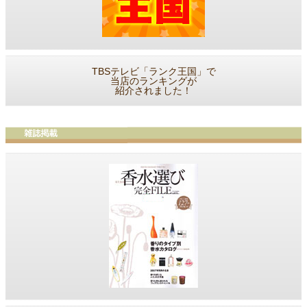
TBSテレビ「ランク王国」で
当店のランキングが
紹介されました！