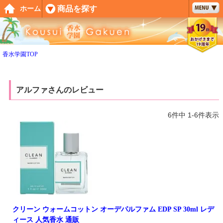
ペー
商品を探す
ホーム
ジト
ップ
へ
香水学園TOP
アルファさんのレビュー
6
件中
1
-
6
件表示
クリーン ウォームコットン オーデパルファム EDP SP 30ml レデ
ィース 人気香水 通販