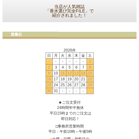
当店が人気雑誌
「香水選び完全FILE」で
紹介されました！
2026/8
日
月
火
水
木
金
土
-
-
-
-
-
-
1
2
3
4
5
6
7
8
9
10
11
12
13
14
15
16
17
18
19
20
21
22
23
24
25
26
27
28
29
30
31
-
-
-
-
-
★ご注文受付
24時間年中無休
平日15時までのご注文は
即日対応！
□事務所営業時間
平日：午前10時～午後5時