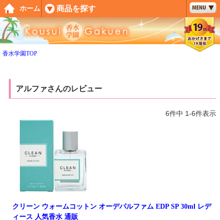
ペー
商品を探す
ホーム
ジト
ップ
へ
香水学園TOP
アルファさんのレビュー
6
件中
1
-
6
件表示
クリーン ウォームコットン オーデパルファム EDP SP 30ml レデ
ィース 人気香水 通販