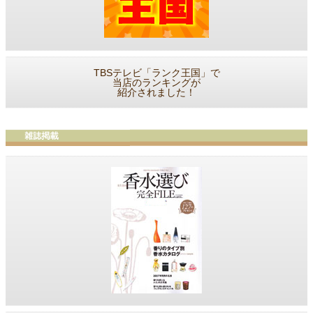
TBSテレビ「ランク王国」で
当店のランキングが
紹介されました！