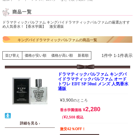
ドラマティックパルファム キングバイドラマティックパルファムの厳選おすす
め人気香水！【香水学園】 激安通販
キングバイドラマティックパルファムの商品一覧
1
件中
1
-
1
件表示
並び替え
価格が安い順
価格が高い順
新着順
ドラマティックパルファム キングバ
イドラマティックパルファム オード
トワレ EDT SP 50ml メンズ 人気香水
通販
¥
3,900
のところ
2,280
¥
香水学園価格
¥
税込
2,508
詳細を見る ›
激安42％OFF！