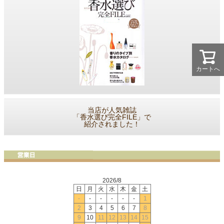
カートへ
当店が人気雑誌
「香水選び完全FILE」で
紹介されました！
2026/8
日
月
火
水
木
金
土
-
-
-
-
-
-
1
2
3
4
5
6
7
8
9
10
11
12
13
14
15