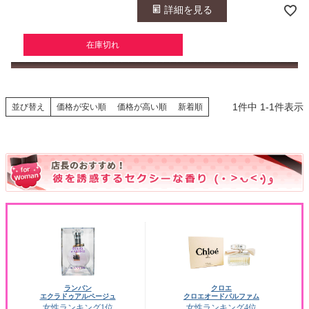
詳細を見る
在庫切れ
1
件中
1
-
1
件表示
並び替え
価格が安い順
価格が高い順
新着順
ランバン
クロエ
エクラドゥアルページュ
クロエオードパルファム
女性ランキング1位
女性ランキング4位