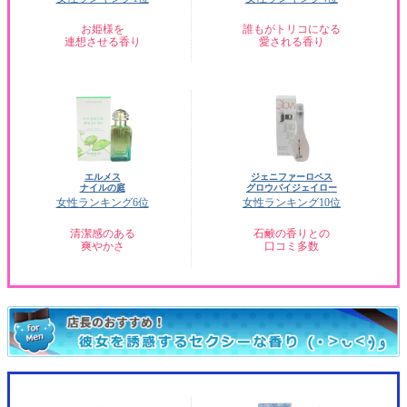
お姫様を
誰もがトリコになる
連想させる香り
愛される香り
エルメス
ジェニファーロペス
ナイルの庭
グロウバイジェイロー
女性ランキング6位
女性ランキング10位
清潔感のある
石鹸の香りとの
爽やかさ
口コミ多数