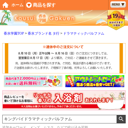
ペー
商品を探す
ホーム
ジト
ップ
へ
香水学園TOP
香水ブランド名 タ行
ドラマティックパルファム
追加キーワード メンズ、ムスク などで絞り込み可能