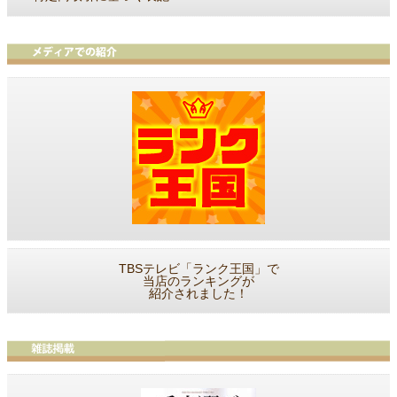
TBSテレビ「ランク王国」で
当店のランキングが
紹介されました！