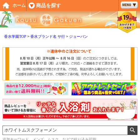
ペー
商品を探す
ホーム
ジト
ップ
へ
香水学園TOP
香水ブランド名 サ行
ジョーバン
追加キーワード メンズ、ムスク などで絞り込み可能