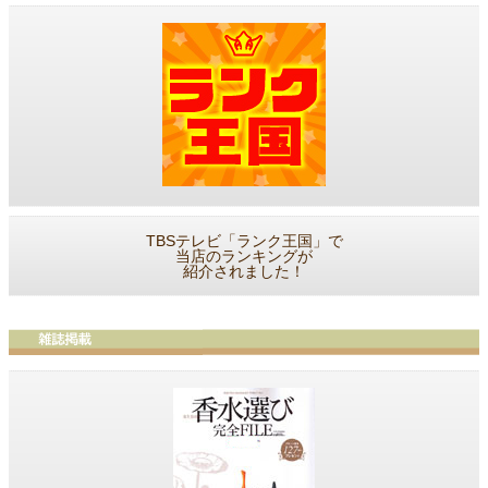
TBSテレビ「ランク王国」で
当店のランキングが
紹介されました！