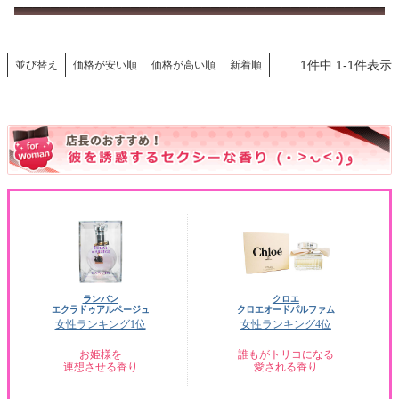
1
件中
1
-
1
件表示
並び替え
価格が安い順
価格が高い順
新着順
ランバン
クロエ
エクラドゥアルページュ
クロエオードパルファム
女性ランキング1位
女性ランキング4位
お姫様を
誰もがトリコになる
連想させる香り
愛される香り