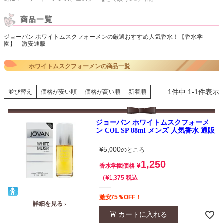
ジョーバン ホワイトムスクフォーメンの厳選おすすめ人気香水！【香水学
園】 激安通販
ホワイトムスクフォーメンの商品一覧
1
件中
1
-
1
件表示
並び替え
価格が安い順
価格が高い順
新着順
ジョーバン ホワイトムスクフォーメ
ン COL SP 88ml メンズ 人気香水 通販
¥
5,000
のところ
1,250
¥
香水学園価格
¥
税込
1,375
激安75％OFF！
詳細を見る ›
カートに入れる