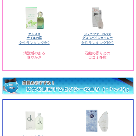
エルメス
ジェニファーロペス
ナイルの庭
グロウバイジェイロー
女性ランキング6位
女性ランキング10位
清潔感のある
石鹸の香りとの
爽やかさ
口コミ多数