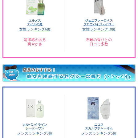
エルメス
ジェニファーロペス
ナイルの庭
グロウバイジェイロー
女性ランキング6位
女性ランキング10位
清潔感のある
石鹸の香りとの
爽やかさ
口コミ多数
カルバンクライン
ニコス
シーケーワン
スカルプチャーオム
メンズランキング3位
メンズランキング5位