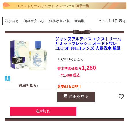
エクストリームリミットフレッシュの商品一覧
1
件中
1
-
1
件表示
並び替え
価格が安い順
価格が高い順
新着順
ジャンヌアルティス エクストリーム
リミットフレッシュ オードトワレ
EDT SP 100ml メンズ 人気香水 通販
¥
3,900
のところ
1,280
¥
香水学園価格
¥
税込
1,408
詳細を見る ›
激安68％OFF！
詳細を見る
在庫切れ