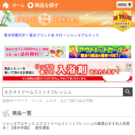
ペー
商品を探す
ホーム
ジト
ップ
へ
香水学園TOP
香水ブランド名 サ行
ジャンヌアルティス
追加キーワード メンズ、ムスク などで絞り込み可能
ジャンヌアルティス エクストリームリミットフレッシュの厳選おすすめ人気香
水！【香水学園】 激安通販