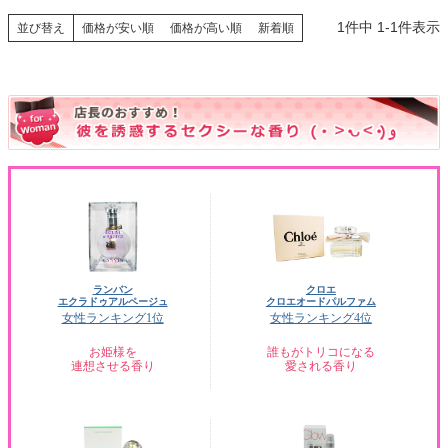
1
件中
1
-
1
件表示
並び替え
価格が安い順
価格が高い順
新着順
ランバン
クロエ
エクラドゥアルページュ
クロエオードパルファム
女性ランキング1位
女性ランキング4位
お姫様を
誰もがトリコになる
連想させる香り
愛される香り