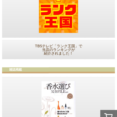
TBSテレビ「ランク王国」で
当店のランキングが
紹介されました！