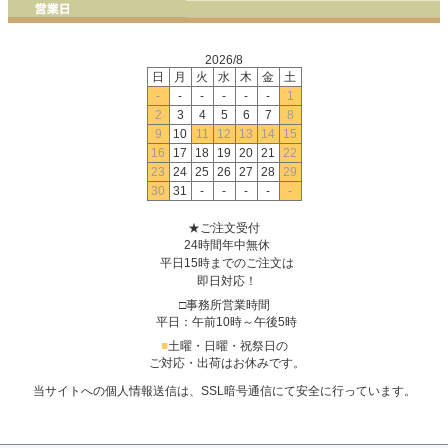
2026/8
日
月
火
水
木
金
土
-
-
-
-
-
-
1
2
3
4
5
6
7
8
9
10
11
12
13
14
15
16
17
18
19
20
21
22
23
24
25
26
27
28
29
30
31
-
-
-
-
-
★ご注文受付
24時間年中無休
平日15時までのご注文は
即日対応！
□事務所営業時間
平日：午前10時～午後5時
■
土曜・日曜・祝祭日の
ご対応・出荷はお休みです。
当サイトへの個人情報送信は、SSL暗号通信にて安全に行っています。