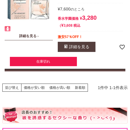
¥
7,600
のところ
3,280
¥
香水学園価格
¥
税込
3,608
詳細を見る ›
激安57％OFF！
詳細を見る
在庫切れ
1
件中
1
-
1
件表示
並び替え
価格が安い順
価格が高い順
新着順