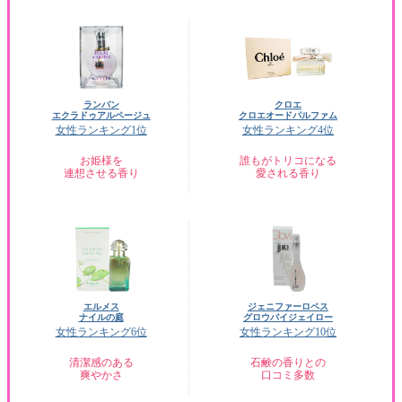
ランバン
クロエ
エクラドゥアルページュ
クロエオードパルファム
女性ランキング1位
女性ランキング4位
お姫様を
誰もがトリコになる
連想させる香り
愛される香り
エルメス
ジェニファーロペス
ナイルの庭
グロウバイジェイロー
女性ランキング6位
女性ランキング10位
清潔感のある
石鹸の香りとの
爽やかさ
口コミ多数