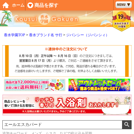
ペー
商品を探す
ホーム
ジト
ップ
へ
香水学園TOP
香水ブランド名 サ行
ジバンシー（ジバンシィ）
追加キーワード メンズ、ムスク などで絞り込み可能