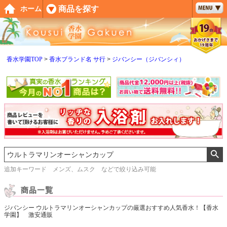
ペー
商品を探す
ホーム
ジト
ップ
へ
香水学園TOP
香水ブランド名 サ行
ジバンシー（ジバンシィ）
追加キーワード メンズ、ムスク などで絞り込み可能
ジバンシー ウルトラマリンオーシャンカップの厳選おすすめ人気香水！【香水
学園】 激安通販