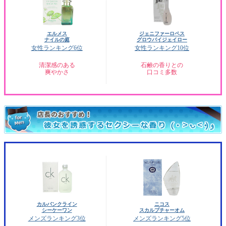
エルメス
ジェニファーロペス
ナイルの庭
グロウバイジェイロー
女性ランキング6位
女性ランキング10位
清潔感のある
石鹸の香りとの
爽やかさ
口コミ多数
カルバンクライン
ニコス
シーケーワン
スカルプチャーオム
メンズランキング3位
メンズランキング5位