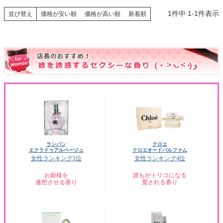
1
件中
1
-
1
件表示
並び替え
価格が安い順
価格が高い順
新着順
ランバン
クロエ
エクラドゥアルページュ
クロエオードパルファム
女性ランキング1位
女性ランキング4位
お姫様を
誰もがトリコになる
連想させる香り
愛される香り