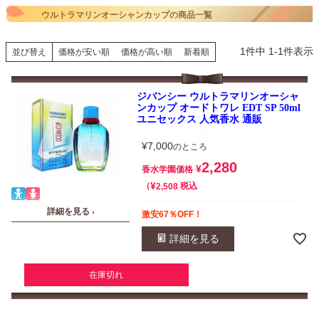
ウルトラマリンオーシャンカップの商品一覧
1
件中
1
-
1
件表示
並び替え
価格が安い順
価格が高い順
新着順
ジバンシー ウルトラマリンオーシャ
ンカップ オードトワレ EDT SP 50ml
ユニセックス 人気香水 通販
¥
7,000
のところ
2,280
¥
香水学園価格
¥
税込
2,508
詳細を見る ›
激安67％OFF！
詳細を見る
在庫切れ