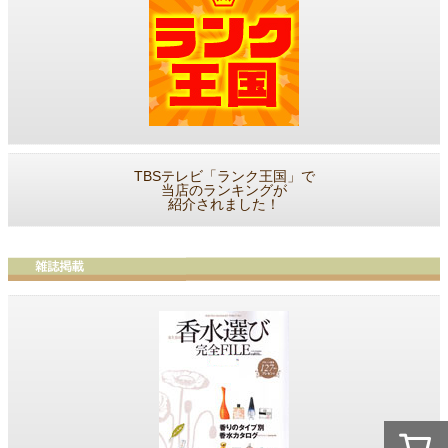
TBSテレビ「ランク王国」で
当店のランキングが
紹介されました！