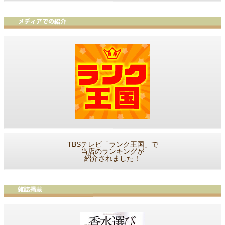
TBSテレビ「ランク王国」で
当店のランキングが
紹介されました！