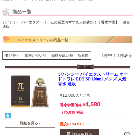
ジバンシー パイエクストリームの厳選おすすめ人気香水！【香水学園】 激安
通販
パイエクストリームの商品一覧
1
件中
1
-
1
件表示
並び替え
価格が安い順
価格が高い順
新着順
ジバンシー パイエクストリーム オー
ドトワレ EDT SP 100ml メンズ 人気
香水 通販
¥
12,000
のところ
4,580
¥
香水学園価格
¥
税込
5,038
詳細を見る ›
激安62％OFF！
詳細を見る