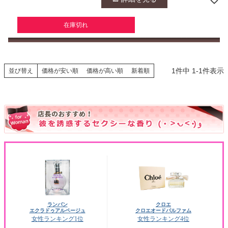
在庫切れ
1
件中
1
-
1
件表示
並び替え
価格が安い順
価格が高い順
新着順
ランバン
クロエ
エクラドゥアルページュ
クロエオードパルファム
女性ランキング1位
女性ランキング4位