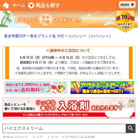
ペー
商品を探す
ホーム
ジト
ップ
へ
香水学園TOP
香水ブランド名 サ行
ジバンシー（ジバンシィ）
追加キーワード メンズ、ムスク などで絞り込み可能