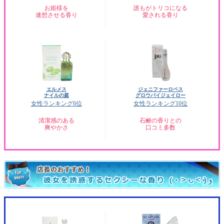
お姫様を
誰もがトリコになる
連想させる香り
愛される香り
エルメス
ジェニファーロペス
ナイルの庭
グロウバイジェイロー
女性ランキング6位
女性ランキング10位
清潔感のある
石鹸の香りとの
爽やかさ
口コミ多数