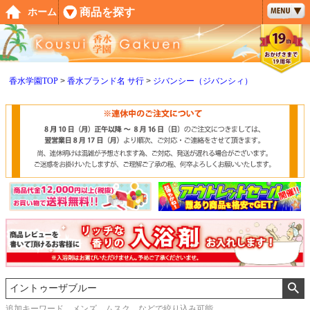
ペー
商品を探す
ホーム
ジト
ップ
へ
香水学園TOP
香水ブランド名 サ行
ジバンシー（ジバンシィ）
追加キーワード メンズ、ムスク などで絞り込み可能