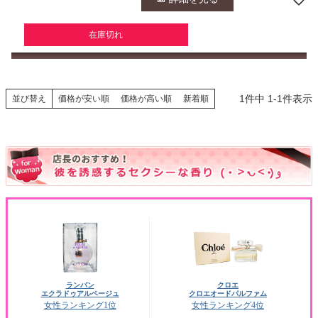
在庫切れ
1
件中
1
-
1
件表示
並び替え
価格が安い順
価格が高い順
新着順
ランバン
クロエ
エクラドゥアルページュ
クロエオードパルファム
女性ランキング1位
女性ランキング4位