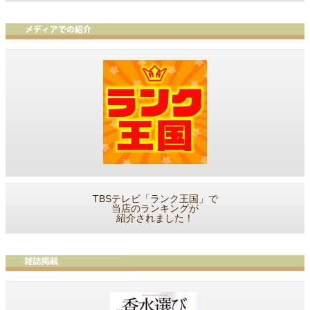
TBSテレビ「ランク王国」で
当店のランキングが
紹介されました！