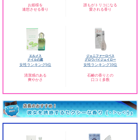
お姫様を
誰もがトリコになる
連想させる香り
愛される香り
エルメス
ジェニファーロペス
ナイルの庭
グロウバイジェイロー
女性ランキング6位
女性ランキング10位
清潔感のある
石鹸の香りとの
爽やかさ
口コミ多数