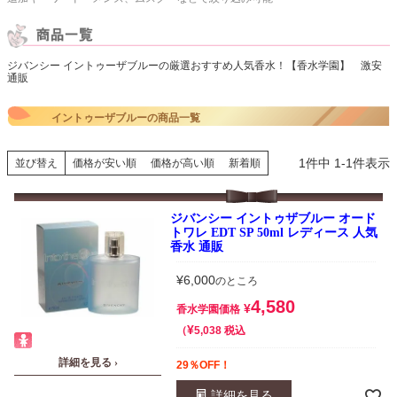
ジバンシー イントゥーザブルーの厳選おすすめ人気香水！【香水学園】 激安
通販
イントゥーザブルーの商品一覧
1
件中
1
-
1
件表示
並び替え
価格が安い順
価格が高い順
新着順
ジバンシー イントゥザブルー オード
トワレ EDT SP 50ml レディース 人気
香水 通販
¥
6,000
のところ
4,580
¥
香水学園価格
¥
税込
5,038
詳細を見る ›
29％OFF！
詳細を見る