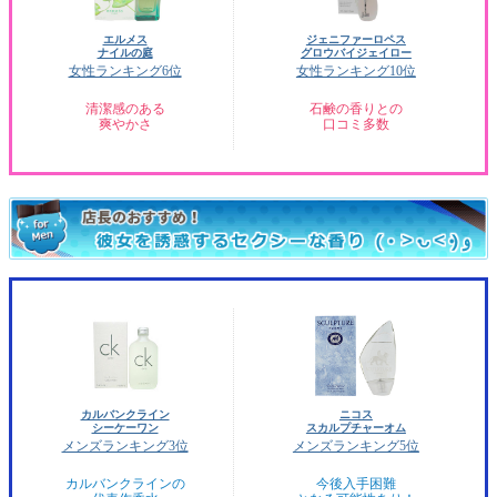
エルメス
ジェニファーロペス
ナイルの庭
グロウバイジェイロー
女性ランキング6位
女性ランキング10位
清潔感のある
石鹸の香りとの
爽やかさ
口コミ多数
カルバンクライン
ニコス
シーケーワン
スカルプチャーオム
メンズランキング3位
メンズランキング5位
カルバンクラインの
今後入手困難