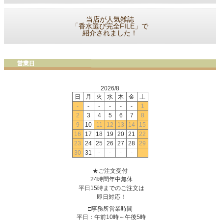
当店が人気雑誌
「香水選び完全FILE」で
紹介されました！
2026/8
日
月
火
水
木
金
土
-
-
-
-
-
-
1
2
3
4
5
6
7
8
9
10
11
12
13
14
15
16
17
18
19
20
21
22
23
24
25
26
27
28
29
30
31
-
-
-
-
-
★ご注文受付
24時間年中無休
平日15時までのご注文は
即日対応！
□事務所営業時間
平日：午前10時～午後5時