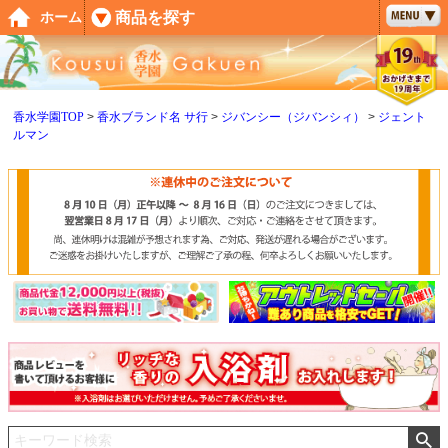
ペー
商品を探す
ホーム
ジト
ップ
へ
香水学園TOP
香水ブランド名 サ行
ジバンシー（ジバンシィ）
ジェント
ルマン