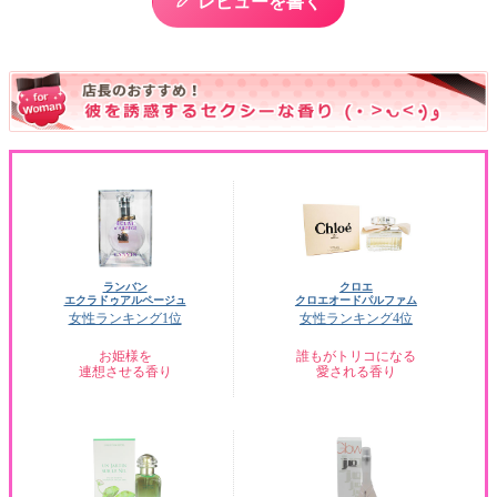
レビューを書く
ランバン
クロエ
エクラドゥアルページュ
クロエオードパルファム
女性ランキング1位
女性ランキング4位
お姫様を
誰もがトリコになる
連想させる香り
愛される香り