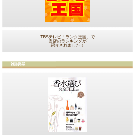
TBSテレビ「ランク王国」で
当店のランキングが
紹介されました！