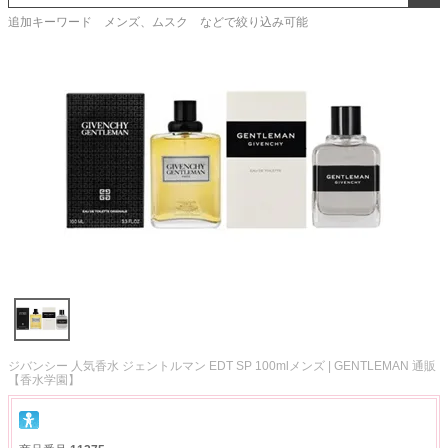
追加キーワード メンズ、ムスク などで絞り込み可能
ジバンシー 人気香水 ジェントルマン EDT SP 100mlメンズ | GENTLEMAN 通販
【香水学園】