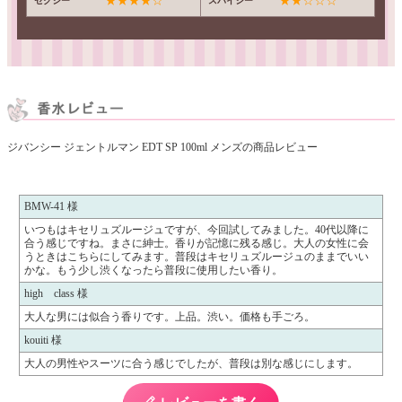
★★★★☆
★★☆☆☆
セクシー
スパイシー
ジバンシー ジェントルマン EDT SP 100ml メンズの商品レビュー
BMW-41 様
いつもはキセリュズルージュですが、今回試してみました。40代以降に
合う感じですね。まさに紳士。香りが記憶に残る感じ。大人の女性に会
うときはこちらにしてみます。普段はキセリュズルージュのままでいい
かな。もう少し渋くなったら普段に使用したい香り。
high class 様
大人な男には似合う香りです。上品。渋い。価格も手ごろ。
kouiti 様
大人の男性やスーツに合う感じでしたが、普段は別な感じにします。