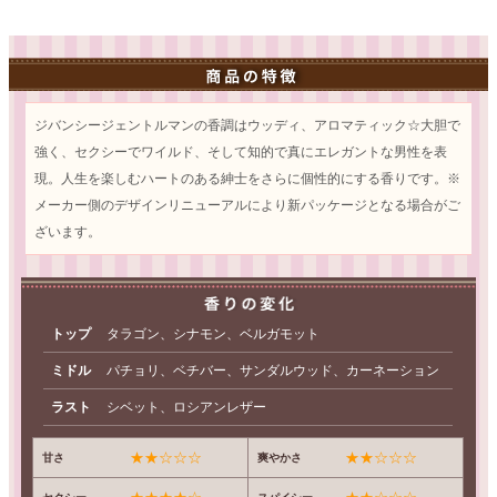
ジバンシージェントルマンの香調はウッディ、アロマティック☆大胆で
強く、セクシーでワイルド、そして知的で真にエレガントな男性を表
現。人生を楽しむハートのある紳士をさらに個性的にする香りです。※
メーカー側のデザインリニューアルにより新パッケージとなる場合がご
ざいます。
トップ
タラゴン、シナモン、ベルガモット
ミドル
パチョリ、ベチバー、サンダルウッド、カーネーション
ラスト
シベット、ロシアンレザー
★★☆☆☆
★★☆☆☆
甘さ
爽やかさ