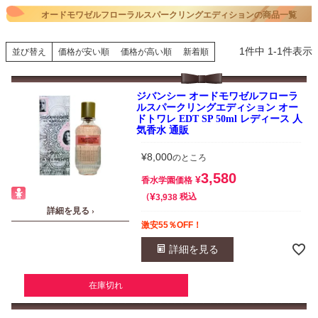
オードモワゼルフローラルスパークリングエディションの商品一覧
1
件中
1
-
1
件表示
並び替え
価格が安い順
価格が高い順
新着順
ジバンシー オードモワゼルフローラ
ルスパークリングエディション オー
ドトワレ EDT SP 50ml レディース 人
気香水 通販
¥
8,000
のところ
3,580
¥
香水学園価格
¥
税込
3,938
詳細を見る ›
激安55％OFF！
詳細を見る
在庫切れ