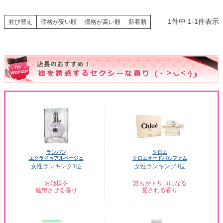
1
件中
1
-
1
件表示
並び替え
価格が安い順
価格が高い順
新着順
ランバン
クロエ
エクラドゥアルページュ
クロエオードパルファム
女性ランキング1位
女性ランキング4位
お姫様を
誰もがトリコになる
連想させる香り
愛される香り