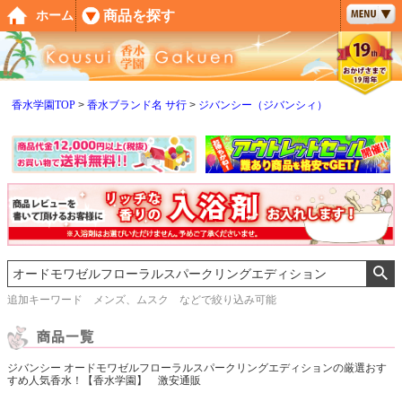
ペー
商品を探す
ホーム
ジト
ップ
へ
香水学園TOP
香水ブランド名 サ行
ジバンシー（ジバンシィ）
追加キーワード メンズ、ムスク などで絞り込み可能
ジバンシー オードモワゼルフローラルスパークリングエディションの厳選おす
すめ人気香水！【香水学園】 激安通販