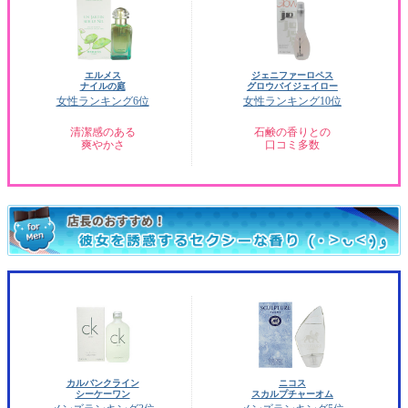
エルメス
ジェニファーロペス
ナイルの庭
グロウバイジェイロー
女性ランキング6位
女性ランキング10位
清潔感のある
石鹸の香りとの
爽やかさ
口コミ多数
カルバンクライン
ニコス
シーケーワン
スカルプチャーオム