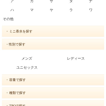
ア
カ
サ
タ
ナ
ハ
マ
ヤ
ラ
ワ
その他
・
ミニ香水を探す
・性別で探す
メンズ
レディース
ユニセックス
・
容量で探す
・
種類で探す
・
TPOで探す