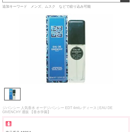
追加キーワード メンズ、ムスク などで絞り込み可能
ジバンシー 人気香水 オーデジバンシー EDT 4mlレディース | EAU DE
GIVENCHY 通販 【香水学園】