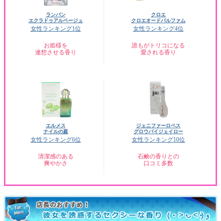
ランバン
クロエ
エクラドゥアルページュ
クロエオードパルファム
女性ランキング1位
女性ランキング4位
お姫様を
誰もがトリコになる
連想させる香り
愛される香り
エルメス
ジェニファーロペス
ナイルの庭
グロウバイジェイロー
女性ランキング6位
女性ランキング10位
清潔感のある
石鹸の香りとの
爽やかさ
口コミ多数