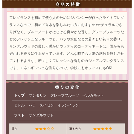
フレグランスを初めて使う人のためにジバンシーが作ったライトフレグ
ランスなので、初めて香水を楽しみたい方におすすめ♪ナチュラルでさ
りげなく、ブルーノートがはじける爽やかな香り。グレープフルーツな
どのフレッシュなフルーツと、バラや水仙などの若々しい花々の香り、
サンダルウッドの優しく暖かいウッディのコーディネートは、誰からも
好かれる香りに仕上がっています。どんな時でも太陽の感触を感じさせ
てくれるような、若々しくフレッシュな香りのカジュアルフレグランス
です。エネルギッシュな香りなので、学校にもオフィスにもOK!
トップ
マンダリン グレープフルーツ ベルガモット
ミドル
バラ スイセン イランイラン
ラスト
サンダルウッド
★★★☆☆
★★★★★
甘さ
爽やかさ