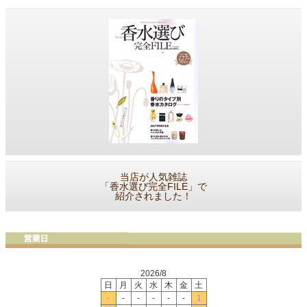
当店が人気雑誌
「香水選び完全FILE」で
紹介されました！
2026/8
日
月
火
水
木
金
土
-
-
-
-
-
-
1