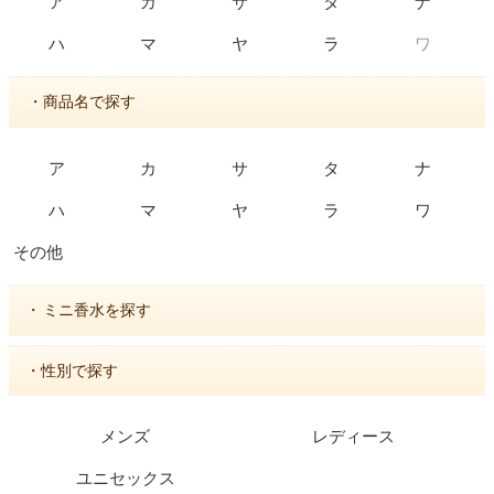
ア
カ
サ
タ
ナ
ワ
ハ
マ
ヤ
ラ
・商品名で探す
ア
カ
サ
タ
ナ
ハ
マ
ヤ
ラ
ワ
その他
・
ミニ香水を探す
・性別で探す
メンズ
レディース
ユニセックス