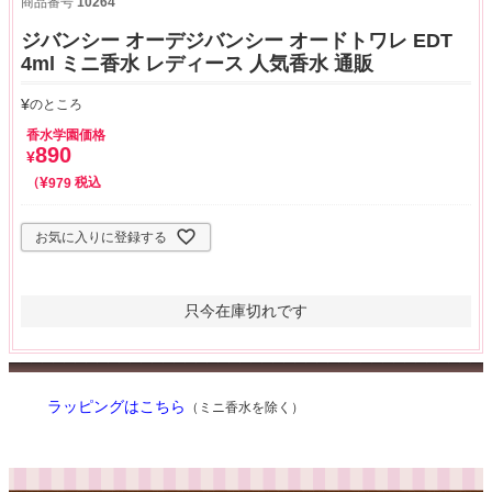
商品番号
10264
ジバンシー オーデジバンシー オードトワレ EDT
4ml ミニ香水 レディース 人気香水 通販
¥
のところ
香水学園価格
890
¥
¥
税込
979
お気に入りに登録する
只今在庫切れです
ラッピングはこちら
（ミニ香水を除く）