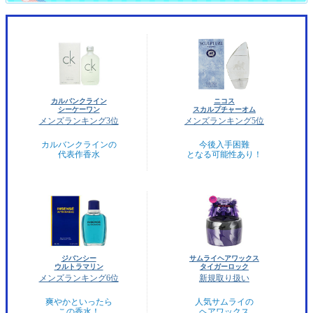
カルバンクライン
ニコス
シーケーワン
スカルプチャーオム
メンズランキング3位
メンズランキング5位
カルバンクラインの
今後入手困難
代表作香水
となる可能性あり！
ジバンシー
サムライヘアワックス
ウルトラマリン
タイガーロック
メンズランキング6位
新規取り扱い
爽やかといったら
人気サムライの
この香水！
ヘアワックス