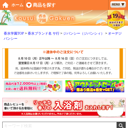
ペー
商品を探す
ホーム
ジト
ップ
へ
香水学園TOP
香水ブランド名 サ行
ジバンシー（ジバンシィ）
オーデジ
バンシー