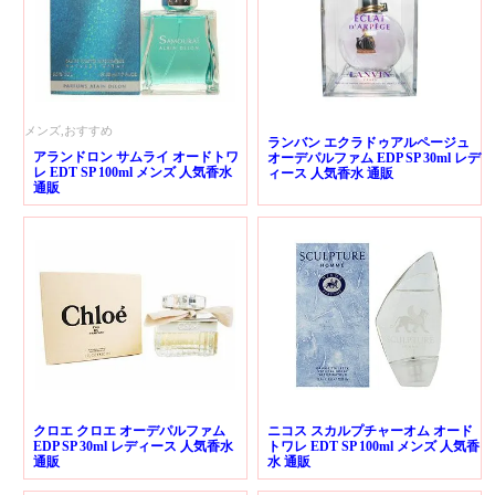
メンズ,おすすめ
ランバン エクラドゥアルページュ
アランドロン サムライ オードトワ
オーデパルファム EDP SP 30ml レデ
レ EDT SP 100ml メンズ 人気香水
ィース 人気香水 通販
通販
クロエ クロエ オーデパルファム
ニコス スカルプチャーオム オード
EDP SP 30ml レディース 人気香水
トワレ EDT SP 100ml メンズ 人気香
通販
水 通販