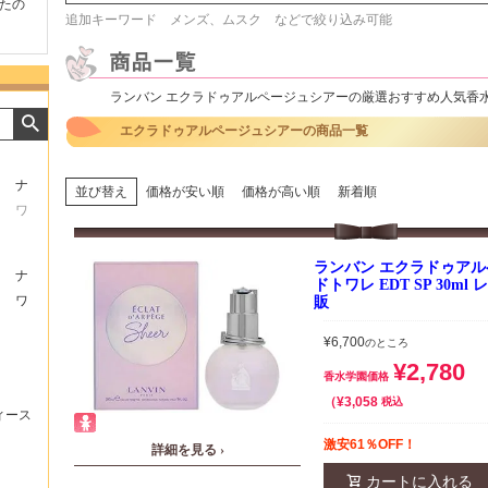
たの
商品が早く届いたのでよか
好きな香水を、いろいろ少
気持ち
追加キーワード メンズ、ムスク などで絞り込み可能
ったです。また利用させて
量試せるところが魅力でし
した。
もらいます！
た。
いたし
ランバン エクラドゥアルページュシアーの厳選おすすめ人気香
エクラドゥアルページュシアーの商品一覧
ナ
並び替え
価格が安い順
価格が高い順
新着順
ワ
ランバン エクラドゥアル
ナ
ドトワレ EDT SP 30m
ワ
販
¥
6,700
のところ
¥
2,780
香水学園価格
¥
3,058
税込
ィース
激安61％OFF！
詳細を見る ›
カートに入れる