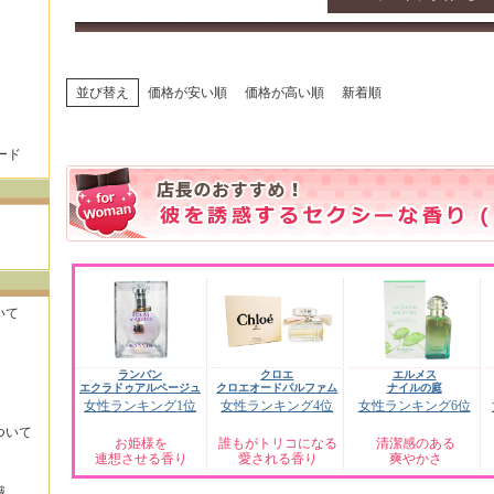
並び替え
価格が安い順
価格が高い順
新着順
ード
いて
ランバン
クロエ
エルメス
エクラドゥアルページュ
クロエオードパルファム
ナイルの庭
女性ランキング1位
女性ランキング4位
女性ランキング6位
ついて
お姫様を
誰もがトリコになる
清潔感のある
連想させる香り
愛される香り
爽やかさ
識