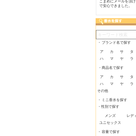
つも迅速な発送をしてい
梱包に気持ちが感じられま
こまめにメールを頂け
だけるので、助かってい
した！また利用させてもら
で安心できました。
す。
いますー。
・
ブランド名で探す
ア
カ
サ
タ
ハ
マ
ヤ
ラ
・商品名で探す
ア
カ
サ
タ
ハ
マ
ヤ
ラ
その他
・
ミニ香水を探す
・性別で探す
メンズ
レデ
ユニセックス
・
容量で探す