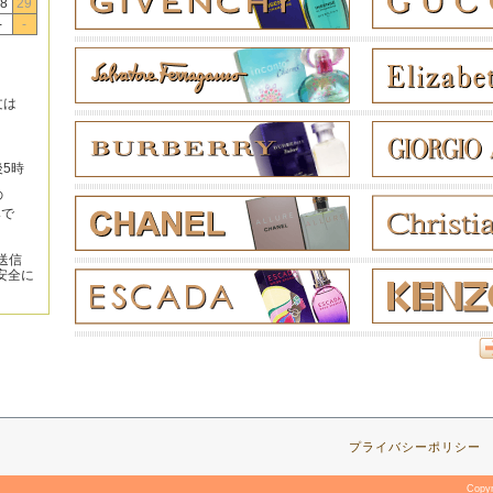
8
29
-
-
文は
後5時
の
みで
送信
安全に
プライバシーポリシー
Copy