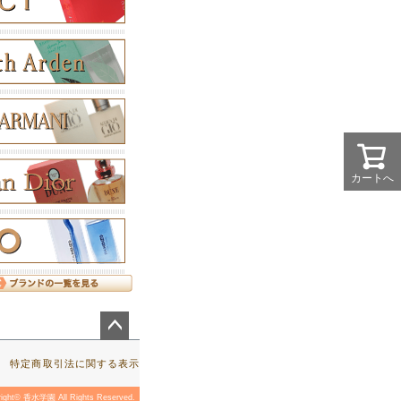
カートへ
ペー
ジト
特定商取引法に関する表示
ップ
へ
right© 香水学園 All Rights Reserved.