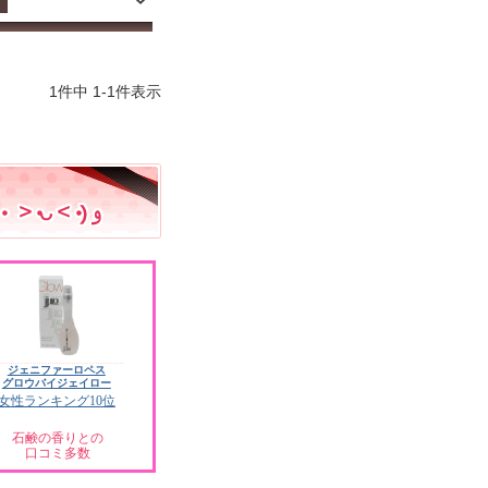
1
件中
1
-
1
件表示
ジェニファーロペス
グロウバイジェイロー
女性ランキング10位
石鹸の香りとの
口コミ多数