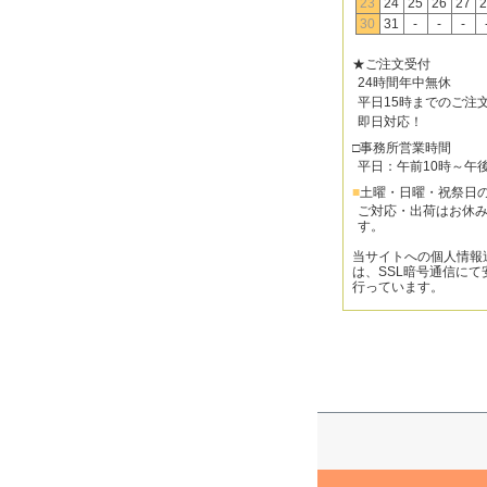
23
24
25
26
27
2
30
31
-
-
-
★ご注文受付
24時間年中無休
平日15時までのご注
即日対応！
□事務所営業時間
平日：午前10時～午
■
土曜・日曜・祝祭日
ご対応・出荷はお休
す。
当サイトへの個人情報
は、SSL暗号通信にて
行っています。