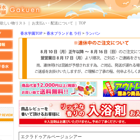
欲しい物リスト
｜
お支払い・配送について
｜
TOP
香水学園TOP
香水ブランド名 ラ行
ランバン
しらすさん
MMさん
検索