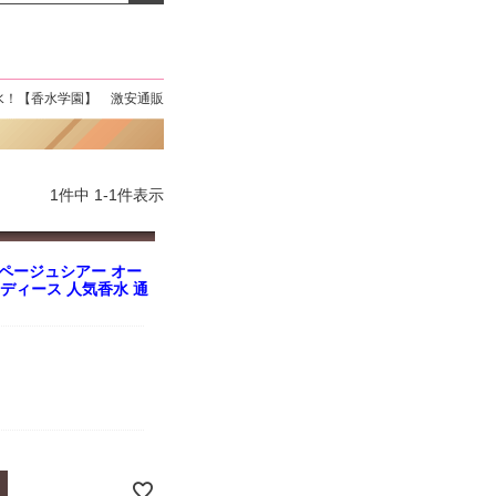
よくお取引が出来ま
おまけありがとうございま
お昼に買って次の日届いた
またよろしくお願い
した。早速レビューを書き
のでちょっとびっくりしま
ます。
ました！
した、また買います！
水！【香水学園】 激安通販
1
件中
1
-
1
件表示
ページュシアー オー
l レディース 人気香水 通