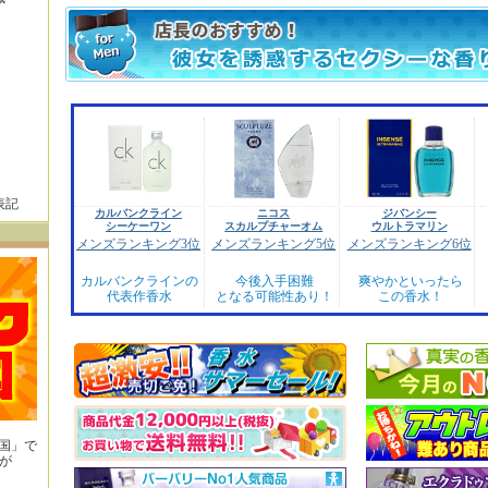
表記
カルバンクライン
ニコス
ジバンシー
シーケーワン
スカルプチャーオム
ウルトラマリン
メンズランキング3位
メンズランキング5位
メンズランキング6位
カルバンクラインの
今後入手困難
爽やかといったら
代表作香水
となる可能性あり！
この香水！
王国」で
が
！