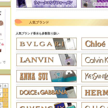
人気ブランド香水も多数取り扱い
E」で
！
金
土
-
1
7
8
4
15
1
22