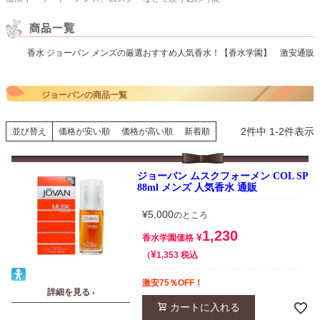
香水 ジョーバン メンズの厳選おすすめ人気香水！【香水学園】 激安通販
ジョーバンの商品一覧
2
件中
1
-
2
件表示
並び替え
価格が安い順
価格が高い順
新着順
ジョーバン ムスクフォーメン COL SP
88ml メンズ 人気香水 通販
¥
5,000
のところ
1,230
¥
香水学園価格
¥
税込
1,353
激安75％OFF！
詳細を見る ›
カートに入れる