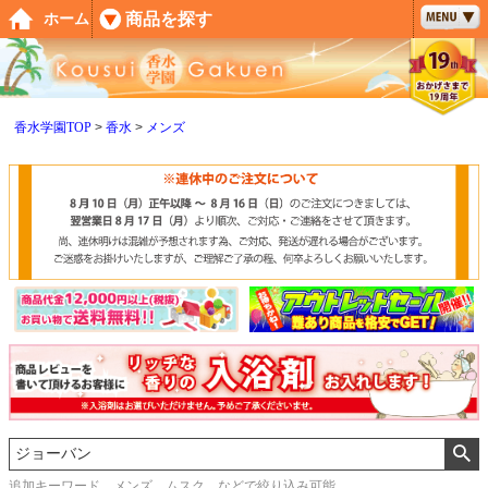
ペー
商品を探す
ホーム
ジト
ップ
へ
香水学園TOP
香水
メンズ
追加キーワード メンズ、ムスク などで絞り込み可能