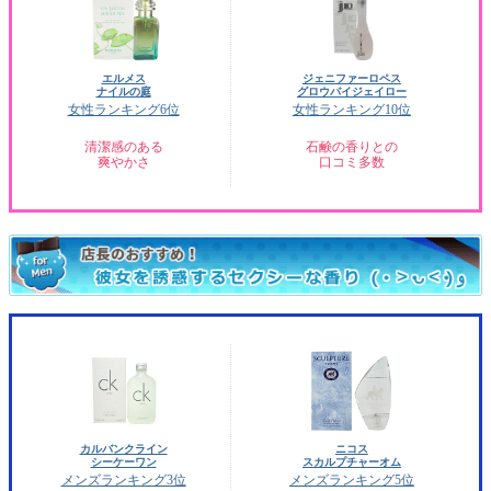
エルメス
ジェニファーロペス
ナイルの庭
グロウバイジェイロー
女性ランキング6位
女性ランキング10位
清潔感のある
石鹸の香りとの
爽やかさ
口コミ多数
カルバンクライン
ニコス
シーケーワン
スカルプチャーオム
メンズランキング3位
メンズランキング5位