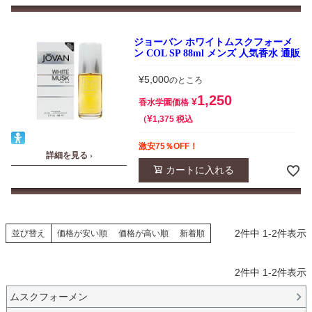
ジョーバン ホワイトムスクフォーメ
ン COL SP 88ml メンズ 人気香水 通販
¥
5,000
のところ
1,250
¥
香水学園価格
¥
税込
1,375
激安75％OFF！
詳細を見る ›
カートに入れる
2
件中
1
-
2
件表示
並び替え
価格が安い順
価格が高い順
新着順
2
件中
1
-
2
件表示
ムスクフォーメン