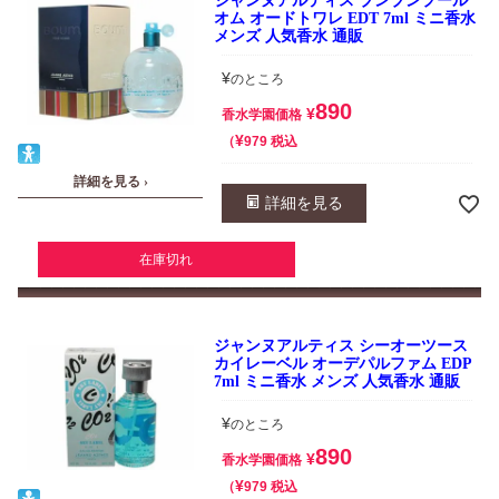
ジャンヌアルティス ブンブンプール
オム オードトワレ EDT 7ml ミニ香水
メンズ 人気香水 通販
¥
のところ
890
¥
香水学園価格
¥
税込
979
詳細を見る ›
詳細を見る
在庫切れ
ジャンヌアルティス シーオーツース
カイレーベル オーデパルファム EDP
7ml ミニ香水 メンズ 人気香水 通販
¥
のところ
890
¥
香水学園価格
¥
税込
979