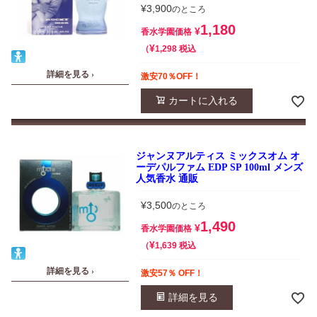
¥
3,900
のところ
1,180
¥
香水学園価格
¥
税込
1,298
詳細を見る ›
激安70％OFF！
カートに入れる
ジャンヌアルティス ミックスオム オ
ーデパルファム EDP SP 100ml メンズ
人気香水 通販
¥
3,500
のところ
1,490
¥
香水学園価格
¥
税込
1,639
詳細を見る ›
激安57％ OFF！
詳細を見る