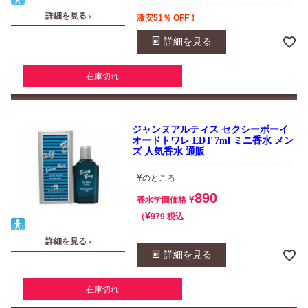
詳細を見る ›
激安51％ OFF！
詳細を見る
在庫切れ
ジャンヌアルティス セクシーボーイ
オードトワレ EDT 7ml ミニ香水 メン
ズ 人気香水 通販
¥
のところ
890
¥
香水学園価格
¥
税込
979
詳細を見る ›
詳細を見る
在庫切れ