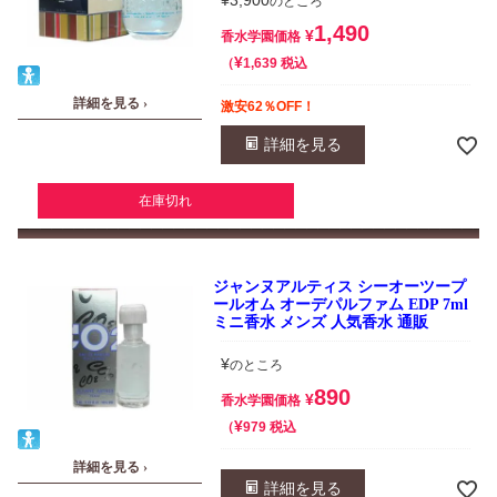
¥
3,900
のところ
1,490
¥
香水学園価格
¥
税込
1,639
詳細を見る ›
激安62％OFF！
詳細を見る
在庫切れ
ジャンヌアルティス シーオーツープ
ールオム オーデパルファム EDP 7ml
ミニ香水 メンズ 人気香水 通販
¥
のところ
890
¥
香水学園価格
¥
税込
979
詳細を見る ›
詳細を見る