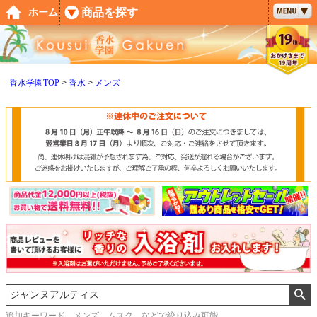
ペー
商品を探す
ホーム
ジト
ップ
へ
香水学園TOP
香水
メンズ
追加キーワード メンズ、ムスク などで絞り込み可能