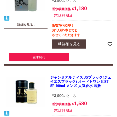
¥
3,900
のところ
1,180
¥
香水学園価格
¥
税込
1,298
詳細を見る ›
激安70％OFF！
お1人様5本までと
させていただきます
詳細を見る
在庫切れ
ジャンヌアルティス JSブラック(ジェ
イエスブラック) オードトワレ EDT
SP 100ml メンズ 人気香水 通販
¥
3,900
のところ
1,580
¥
香水学園価格
¥
税込
1,738