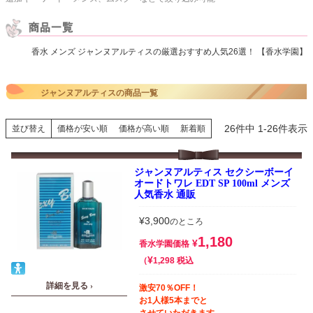
香水 メンズ ジャンヌアルティスの厳選おすすめ人気26選！ 【香水学園】
ジャンヌアルティスの商品一覧
26
件中
1
-
26
件表示
並び替え
価格が安い順
価格が高い順
新着順
ジャンヌアルティス セクシーボーイ
オードトワレ EDT SP 100ml メンズ
人気香水 通販
¥
3,900
のところ
1,180
¥
香水学園価格
¥
税込
1,298
詳細を見る ›
激安70％OFF！
お1人様5本までと