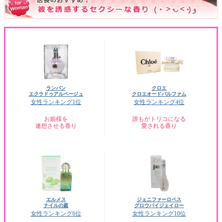
ランバン
クロエ
エクラドゥアルページュ
クロエオードパルファム
女性ランキング1位
女性ランキング4位
お姫様を
誰もがトリコになる
連想させる香り
愛される香り
エルメス
ジェニファーロペス
ナイルの庭
グロウバイジェイロー
女性ランキング6位
女性ランキング10位