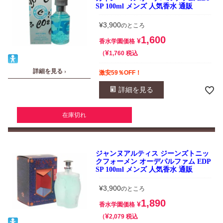
SP 100ml メンズ 人気香水 通販
¥
3,900
のところ
1,600
¥
香水学園価格
¥
税込
1,760
詳細を見る ›
激安59％OFF！
詳細を見る
在庫切れ
ジャンヌアルティス ジーンズトニッ
クフォーメン オーデパルファム EDP
SP 100ml メンズ 人気香水 通販
¥
3,900
のところ
1,890
¥
香水学園価格
¥
税込
2,079