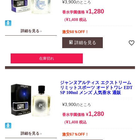
¥
3,900
のところ
1,280
¥
香水学園価格
¥
税込
1,408
詳細を見る ›
激安68％OFF！
詳細を見る
在庫切れ
ジャンヌアルティス エクストリーム
リミットスポーツ オードトワレ EDT
SP 100ml メンズ 人気香水 通販
¥
3,900
のところ
1,280
¥
香水学園価格
¥
税込
1,408
詳細を見る ›
激安67％OFF！