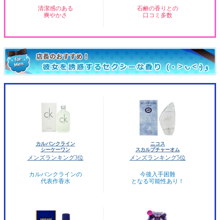
清潔感のある
石鹸の香りとの
爽やかさ
口コミ多数
カルバンクライン
ニコス
シーケーワン
スカルプチャーオム
メンズランキング3位
メンズランキング5位
カルバンクラインの
今後入手困難
代表作香水
となる可能性あり！