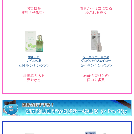
お姫様を
誰もがトリコになる
連想させる香り
愛される香り
エルメス
ジェニファーロペス
ナイルの庭
グロウバイジェイロー
女性ランキング6位
女性ランキング10位
清潔感のある
石鹸の香りとの
爽やかさ
口コミ多数