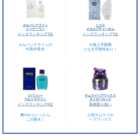
カルバンクライン
ニコス
シーケーワン
スカルプチャーオム
メンズランキング3位
メンズランキング5位
カルバンクラインの
今後入手困難
代表作香水
となる可能性あり！
ジバンシー
サムライヘアワックス
ウルトラマリン
タイガーロック
メンズランキング6位
新規取り扱い
爽やかといったら
人気サムライの
この香水！
ヘアワックス