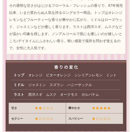
その透明な甘さがはじけるフローラル・フレッシュの香りで、87年発売
以来、いまだ変わらぬ人気を誇るロングセラー商品。トップはオレンジ
レモンなどフルーティーな香りが爽やかに広がり、ミドルはローズウッ
ド、ジャスミンなどが優しく香ります。ラストは西洋スギ、ムスクなど
が温かい印象を残します。ノンアルコールで肌にも優しいのが嬉しいと
ころ♪デイタイムにふさわしい香り。軽い感覚で場所を問わず使えるの
で、女性に大人気です。
トップ
オレンジ ビターオレンジ シシリアンレモン ミント
ミドル
ジャスミン スズラン ハニーサックル
ラスト
西洋スギ ムスク オークモス ガルバナム
★★☆☆☆
★★★★★
甘さ
爽やかさ
★☆☆☆☆
★☆☆☆☆
セクシー
スパイシー