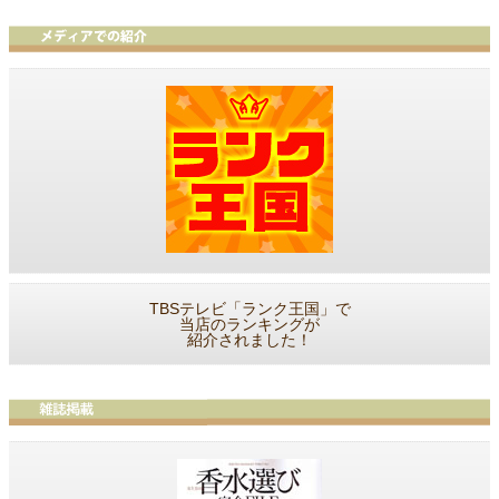
TBSテレビ「ランク王国」で
当店のランキングが
紹介されました！