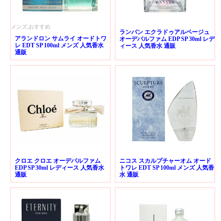
メンズ,おすすめ
ランバン エクラドゥアルページュ
アランドロン サムライ オードトワ
オーデパルファム EDP SP 30ml レデ
レ EDT SP 100ml メンズ 人気香水
ィース 人気香水 通販
通販
クロエ クロエ オーデパルファム
ニコス スカルプチャーオム オード
EDP SP 30ml レディース 人気香水
トワレ EDT SP 100ml メンズ 人気香
通販
水 通販