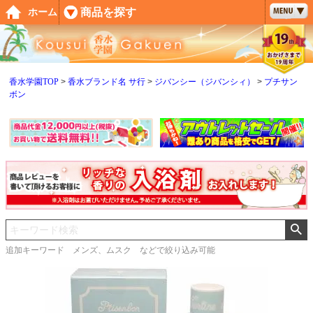
ペー
商品を探す
ホーム
ジト
ップ
へ
香水学園TOP
香水ブランド名 サ行
ジバンシー（ジバンシィ）
プチサン
ボン
追加キーワード メンズ、ムスク などで絞り込み可能