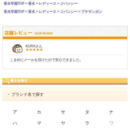
香水学園TOP
香水
レディース
ジバンシー
香水学園TOP
香水
レディース
ジバンシー
プチサンボン
しらすさん
商品が早く届いたのでよかったです。また利用させても
・
ブランド名で探す
ア
カ
サ
タ
ナ
ワ
ハ
マ
ヤ
ラ