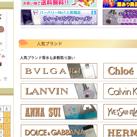
人気ブランド香水も多数取り扱い
E」で
！
金
土
-
1
7
8
4
15
1
22