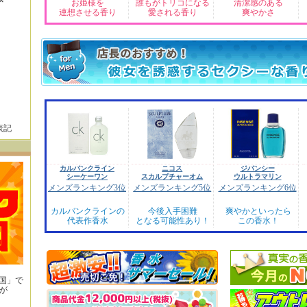
お姫様を
誰もがトリコになる
清潔感のある
連想させる香り
愛される香り
爽やかさ
表記
カルバンクライン
ニコス
ジバンシー
シーケーワン
スカルプチャーオム
ウルトラマリン
メンズランキング3位
メンズランキング5位
メンズランキング6位
カルバンクラインの
今後入手困難
爽やかといったら
代表作香水
となる可能性あり！
この香水！
王国」で
が
！