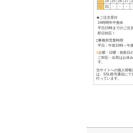
23
24
25
26
27
2
30
31
-
-
-
★ご注文受付
24時間年中無休
平日15時までのご注
即日対応！
□事務所営業時間
平日：午前10時～午
■
土曜・日曜・祝祭日
ご対応・出荷はお休
す。
当サイトへの個人情報
は、SSL暗号通信にて
行っています。