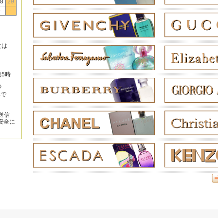
8
29
-
-
文は
後5時
の
みで
送信
安全に