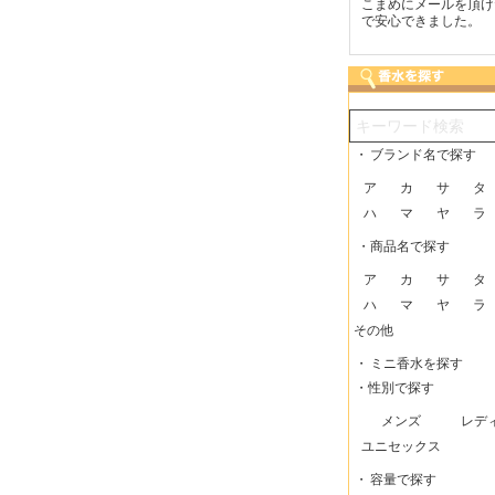
つも迅速な発送をしてい
梱包に気持ちが感じられま
こまめにメールを頂け
だけるので、助かってい
した！また利用させてもら
で安心できました。
す。
いますー。
・
ブランド名で探す
ア
カ
サ
タ
ハ
マ
ヤ
ラ
・商品名で探す
ア
カ
サ
タ
ハ
マ
ヤ
ラ
その他
・
ミニ香水を探す
・性別で探す
メンズ
レデ
ユニセックス
・
容量で探す