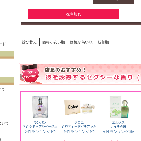
在庫切れ
並び替え
価格が安い順
価格が高い順
新着順
ード
いて
ランバン
クロエ
エルメス
ついて
エクラドゥアルページュ
クロエオードパルファム
ナイルの庭
女性ランキング1位
女性ランキング4位
女性ランキング6位
識