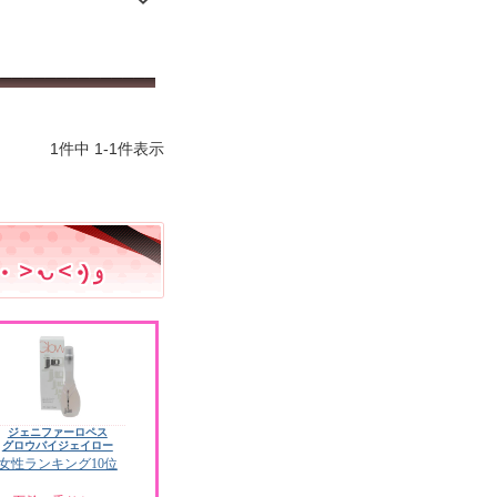
1
件中
1
-
1
件表示
ジェニファーロペス
グロウバイジェイロー
女性ランキング10位