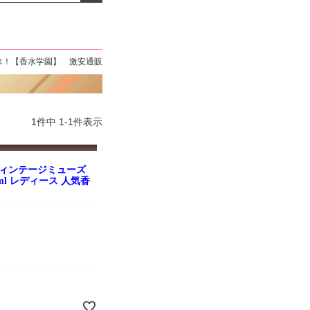
よくお取引が出来ま
おまけありがとうございま
お昼に買って次の日届いた
またよろしくお願い
した。早速レビューを書き
のでちょっとびっくりしま
ます。
ました！
した、また買います！
水！【香水学園】 激安通販
1
件中
1
-
1
件表示
ヴィンテージミューズ
0ml レディース 人気香