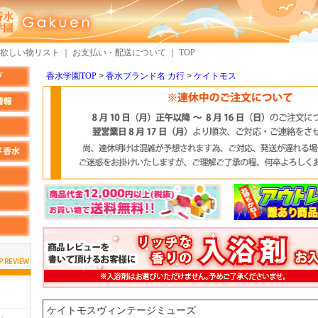
欲しい物リスト
｜
お支払い・配送について
｜
TOP
香水学園TOP
香水ブランド名 カ行
ケイトモス
しらすさん
MMさん
検索