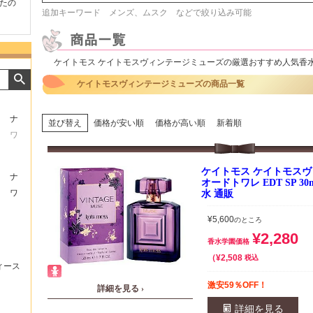
たの
商品が早く届いたのでよか
好きな香水を、いろいろ少
気持ち
追加キーワード メンズ、ムスク などで絞り込み可能
ったです。また利用させて
量試せるところが魅力でし
した。
もらいます！
た。
いたし
ケイトモス ケイトモスヴィンテージミューズの厳選おすすめ人気香
ケイトモスヴィンテージミューズの商品一覧
ナ
並び替え
価格が安い順
価格が高い順
新着順
ワ
ケイトモス ケイトモス
ナ
オードトワレ EDT SP 3
ワ
水 通販
¥
5,600
のところ
¥
2,280
香水学園価格
¥
2,508
税込
ィース
激安59％OFF！
詳細を見る ›
詳細を見る