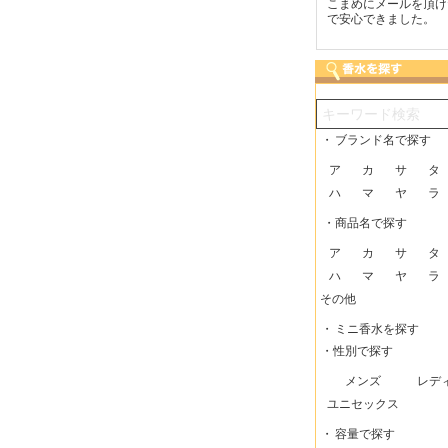
つも迅速な発送をしてい
梱包に気持ちが感じられま
こまめにメールを頂け
だけるので、助かってい
した！また利用させてもら
で安心できました。
す。
いますー。
・
ブランド名で探す
ア
カ
サ
タ
ハ
マ
ヤ
ラ
・商品名で探す
ア
カ
サ
タ
ハ
マ
ヤ
ラ
その他
・
ミニ香水を探す
・性別で探す
メンズ
レデ
ユニセックス
・
容量で探す