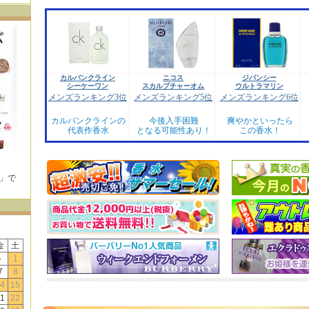
カルバンクライン
ニコス
ジバンシー
シーケーワン
スカルプチャーオム
ウルトラマリン
メンズランキング3位
メンズランキング5位
メンズランキング6位
カルバンクラインの
今後入手困難
爽やかといったら
代表作香水
となる可能性あり！
この香水！
E」で
！
金
土
-
1
7
8
4
15
1
22