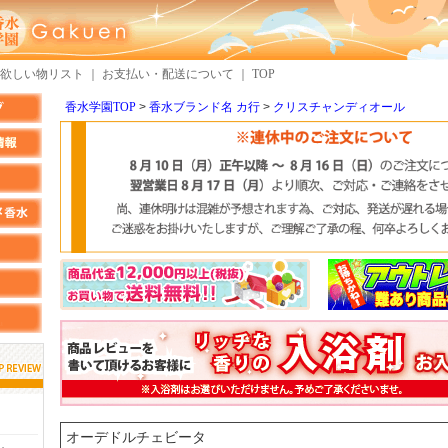
欲しい物リスト
｜
お支払い・配送について
｜
TOP
香水学園TOP
香水ブランド名 カ行
クリスチャンディオール
しらすさん
MMさん
検索