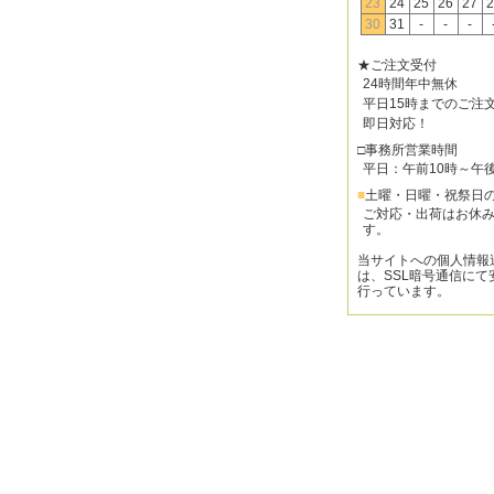
23
24
25
26
27
2
30
31
-
-
-
★ご注文受付
24時間年中無休
平日15時までのご注
即日対応！
□事務所営業時間
平日：午前10時～午
■
土曜・日曜・祝祭日
ご対応・出荷はお休
す。
当サイトへの個人情報
は、SSL暗号通信にて
行っています。