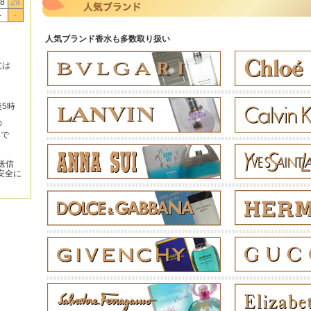
8
29
-
-
人気ブランド香水も多数取り扱い
文は
後5時
の
みで
送信
安全に