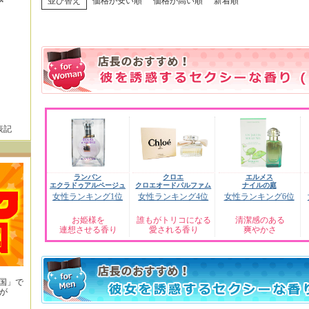
並び替え
価格が安い順
価格が高い順
新着順
表記
ランバン
クロエ
エルメス
エクラドゥアルページュ
クロエオードパルファム
ナイルの庭
女性ランキング1位
女性ランキング4位
女性ランキング6位
お姫様を
誰もがトリコになる
清潔感のある
連想させる香り
愛される香り
爽やかさ
王国」で
が
！