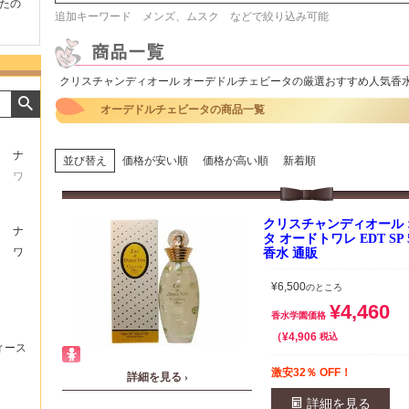
たの
商品が早く届いたのでよか
好きな香水を、いろいろ少
気持ち
追加キーワード メンズ、ムスク などで絞り込み可能
ったです。また利用させて
量試せるところが魅力でし
した。
もらいます！
た。
いたし
クリスチャンディオール オーデドルチェビータの厳選おすすめ人気香
オーデドルチェビータの商品一覧
ナ
並び替え
価格が安い順
価格が高い順
新着順
ワ
クリスチャンディオール
ナ
タ オードトワレ EDT SP
ワ
香水 通販
¥
6,500
のところ
¥
4,460
香水学園価格
¥
4,906
税込
ィース
激安32％ OFF！
詳細を見る ›
詳細を見る