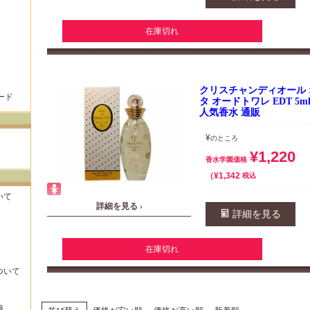
在庫切れ
クリスチャンディオール
ード
タ オードトワレ EDT 5
人気香水 通販
¥
のところ
¥
1,220
香水学園価格
¥
1,342
税込
いて
詳細を見る ›
詳細を見る
在庫切れ
ついて
識