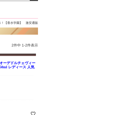
よくお取引が出来ま
おまけありがとうございま
お昼に買って次の日届いた
またよろしくお願い
した。早速レビューを書き
のでちょっとびっくりしま
ます。
ました！
した、また買います！
水！【香水学園】 激安通販
2
件中
1
-
2
件表示
 オーデドルチェヴィー
 50ml レディース 人気