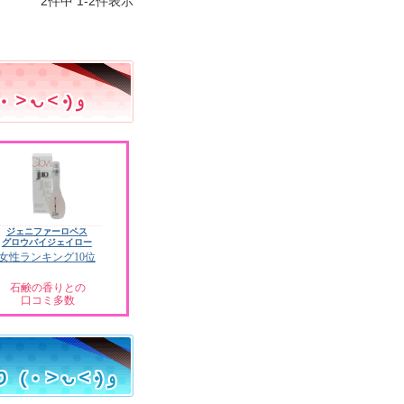
2
件中
1
-
2
件表示
ジェニファーロペス
グロウバイジェイロー
女性ランキング10位
石鹸の香りとの
口コミ多数