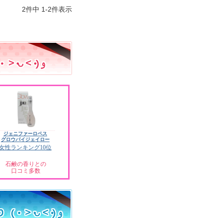
2
件中
1
-
2
件表示
ジェニファーロペス
グロウバイジェイロー
女性ランキング10位
石鹸の香りとの
口コミ多数