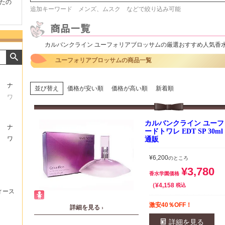
たの
商品が早く届いたのでよか
好きな香水を、いろいろ少
気持ち
追加キーワード メンズ、ムスク などで絞り込み可能
ったです。また利用させて
量試せるところが魅力でし
した。
もらいます！
た。
いたし
カルバンクライン ユーフォリアブロッサムの厳選おすすめ人気香
ユーフォリアブロッサムの商品一覧
ナ
並び替え
価格が安い順
価格が高い順
新着順
ワ
カルバンクライン ユーフ
ナ
ードトワレ EDT SP 30
ワ
通販
¥
6,200
のところ
¥
3,780
香水学園価格
¥
4,158
税込
ィース
激安40％OFF！
詳細を見る ›
詳細を見る