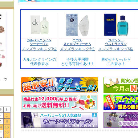
カルバンクライン
ニコス
ジバンシー
シーケーワン
スカルプチャーオム
ウルトラマリン
メンズランキング3位
メンズランキング5位
メンズランキング6位
カルバンクラインの
今後入手困難
爽やかといったら
代表作香水
となる可能性あり！
この香水！
E」で
！
金
土
-
1
7
8
4
15
1
22