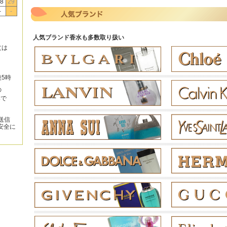
8
29
-
-
人気ブランド香水も多数取り扱い
文は
後5時
の
みで
送信
安全に