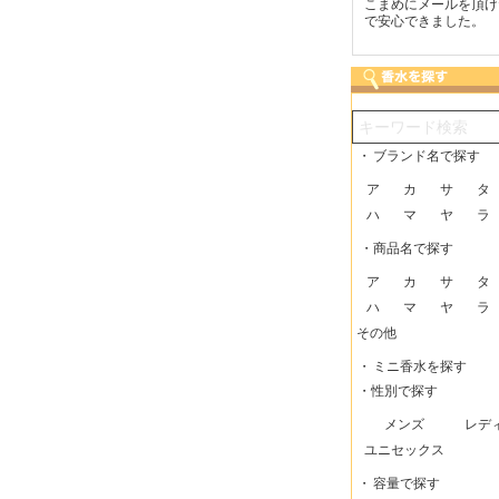
つも迅速な発送をしてい
梱包に気持ちが感じられま
こまめにメールを頂け
だけるので、助かってい
した！また利用させてもら
で安心できました。
す。
いますー。
・
ブランド名で探す
ア
カ
サ
タ
ハ
マ
ヤ
ラ
・商品名で探す
ア
カ
サ
タ
ハ
マ
ヤ
ラ
その他
・
ミニ香水を探す
・性別で探す
メンズ
レデ
ユニセックス
・
容量で探す