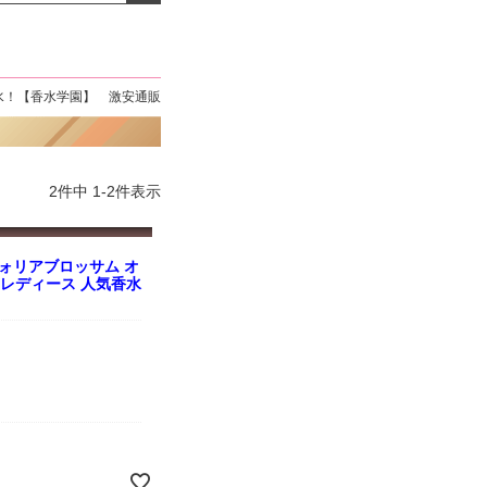
よくお取引が出来ま
おまけありがとうございま
お昼に買って次の日届いた
またよろしくお願い
した。早速レビューを書き
のでちょっとびっくりしま
ます。
ました！
した、また買います！
水！【香水学園】 激安通販
2
件中
1
-
2
件表示
ォリアブロッサム オ
ml レディース 人気香水