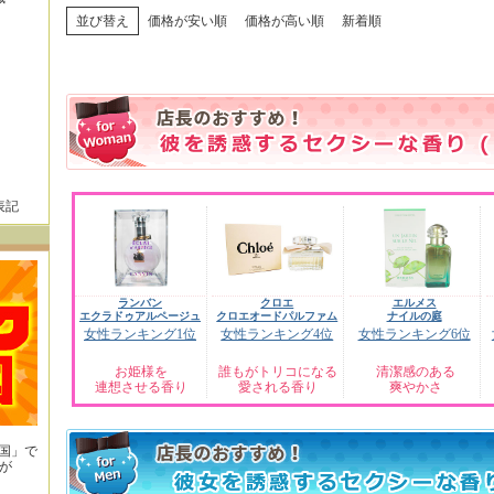
並び替え
価格が安い順
価格が高い順
新着順
表記
ランバン
クロエ
エルメス
エクラドゥアルページュ
クロエオードパルファム
ナイルの庭
女性ランキング1位
女性ランキング4位
女性ランキング6位
お姫様を
誰もがトリコになる
清潔感のある
連想させる香り
愛される香り
爽やかさ
王国」で
が
！