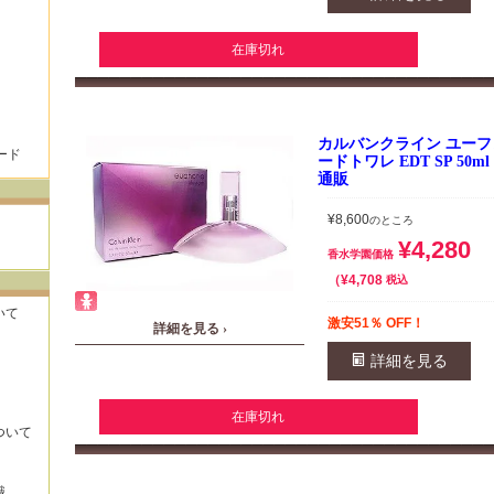
在庫切れ
カルバンクライン ユーフ
ード
ードトワレ EDT SP 50
通販
¥
8,600
のところ
¥
4,280
香水学園価格
¥
4,708
税込
いて
激安51％ OFF！
詳細を見る ›
詳細を見る
在庫切れ
ついて
識