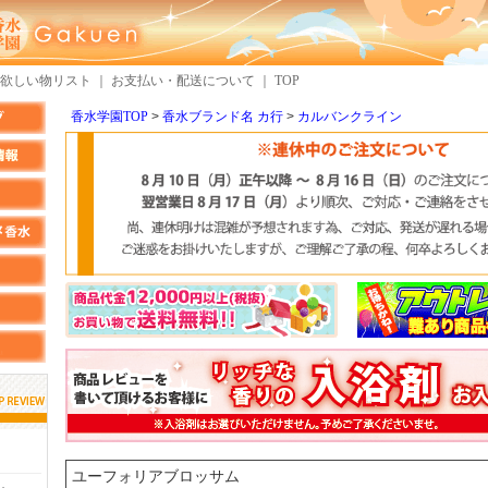
欲しい物リスト
｜
お支払い・配送について
｜
TOP
香水学園TOP
香水ブランド名 カ行
カルバンクライン
しらすさん
MMさん
検索