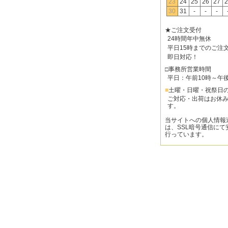
23
24
25
26
27
2
30
31
-
-
-
★ご注文受付
24時間年中無休
平日15時までのご注
即日対応！
□事務所営業時間
平日：午前10時～午
■
土曜・日曜・祝祭日
ご対応・出荷はお休
す。
当サイトへの個人情報
は、SSL暗号通信にて
行っています。