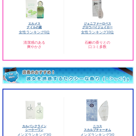
エルメス
ジェニファーロペス
ナイルの庭
グロウバイジェイロー
女性ランキング6位
女性ランキング10位
清潔感のある
石鹸の香りとの
爽やかさ
口コミ多数
カルバンクライン
ニコス
シーケーワン
スカルプチャーオム
メンズランキング3位
メンズランキング5位