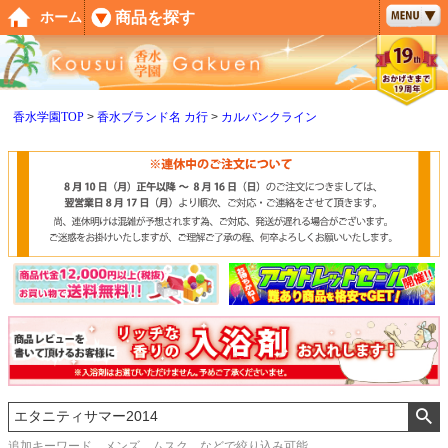
ペー
商品を探す
ホーム
ジト
ップ
へ
香水学園TOP
香水ブランド名 カ行
カルバンクライン
追加キーワード メンズ、ムスク などで絞り込み可能