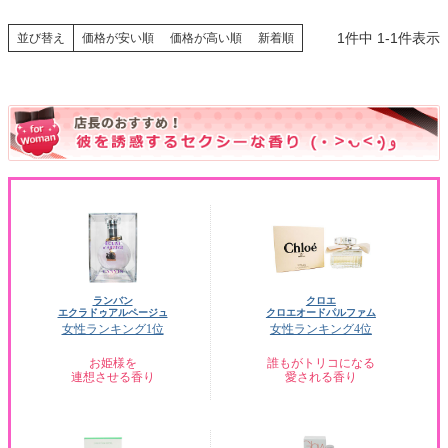
1
件中
1
-
1
件表示
並び替え
価格が安い順
価格が高い順
新着順
ランバン
クロエ
エクラドゥアルページュ
クロエオードパルファム
女性ランキング1位
女性ランキング4位
お姫様を
誰もがトリコになる
連想させる香り
愛される香り