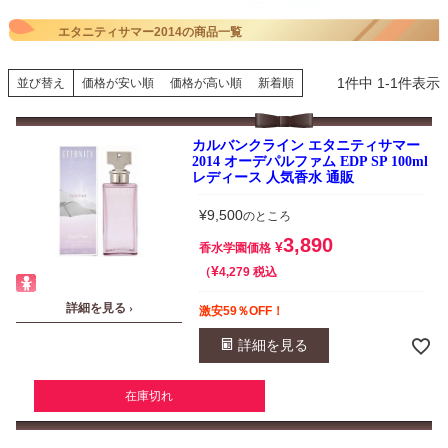
エタニティサマー2014の商品一覧
1
件中
1
-
1
件表示
並び替え
価格が安い順
価格が高い順
新着順
カルバンクライン エタニティサマー
2014 オーデパルファム EDP SP 100ml
レディース 人気香水 通販
¥
9,500
のところ
3,890
¥
香水学園価格
¥
税込
4,279
詳細を見る ›
激安59％OFF！
詳細を見る
在庫切れ