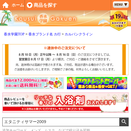
ペー
商品を探す
ホーム
ジト
ップ
へ
香水学園TOP
香水ブランド名 カ行
カルバンクライン
追加キーワード メンズ、ムスク などで絞り込み可能