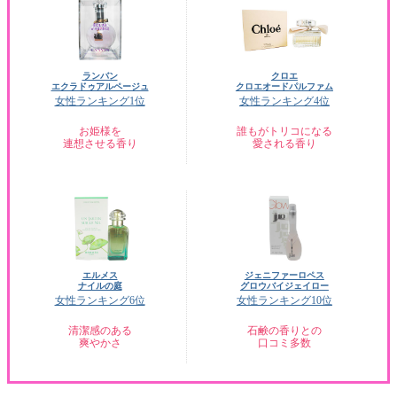
ランバン
クロエ
エクラドゥアルページュ
クロエオードパルファム
女性ランキング1位
女性ランキング4位
お姫様を
誰もがトリコになる
連想させる香り
愛される香り
エルメス
ジェニファーロペス
ナイルの庭
グロウバイジェイロー
女性ランキング6位
女性ランキング10位
清潔感のある
石鹸の香りとの
爽やかさ
口コミ多数