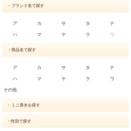
・
ブランド名で探す
ア
カ
サ
タ
ナ
ワ
ハ
マ
ヤ
ラ
・商品名で探す
ア
カ
サ
タ
ナ
ハ
マ
ヤ
ラ
ワ
その他
・
ミニ香水を探す
・性別で探す