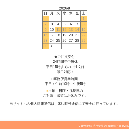
2026/8
日
月
火
水
木
金
土
-
-
-
-
-
-
1
2
3
4
5
6
7
8
9
10
11
12
13
14
15
16
17
18
19
20
21
22
23
24
25
26
27
28
29
30
31
-
-
-
-
-
★ご注文受付
24時間年中無休
平日15時までのご注文は
即日対応！
□事務所営業時間
平日：午前10時～午後5時
■
土曜・日曜・祝祭日の
ご対応・出荷はお休みです。
当サイトへの個人情報送信は、SSL暗号通信にて安全に行っています。
Copyright© 香水学園 All Rights Reserved.