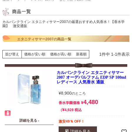
カルバンクライン エタニティサマー2007の厳選おすすめ人気香水！【香水学
園】 激安通販
エタニティサマー2007の商品一覧
1
件中
1
-
1
件表示
並び替え
価格が安い順
価格が高い順
新着順
カルバンクライン エタニティサマー
2007 オーデパルファム EDP SP 100ml
レディース 人気香水 通販
¥
8,900
のところ
4,480
¥
香水学園価格
¥
税込
4,928
詳細を見る ›
激安49％ OFF！
詳細を見る