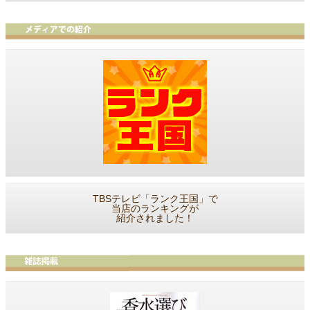
TBSテレビ「ランク王国」で
当店のランキングが
紹介されました！