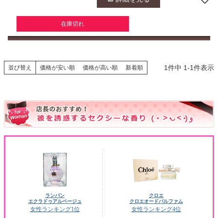
在庫切れ
1
件中
1
-
1
件表示
並び替え
価格が安い順
価格が高い順
新着順
ランバン
クロエ
エクラドゥアルページュ
クロエオードパルファム
女性ランキング1位
女性ランキング4位