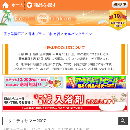
ペー
商品を探す
ホーム
ジト
ップ
へ
香水学園TOP
香水ブランド名 カ行
カルバンクライン
追加キーワード メンズ、ムスク などで絞り込み可能