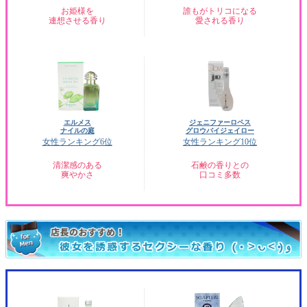
お姫様を
誰もがトリコになる
連想させる香り
愛される香り
エルメス
ジェニファーロペス
ナイルの庭
グロウバイジェイロー
女性ランキング6位
女性ランキング10位
清潔感のある
石鹸の香りとの
爽やかさ
口コミ多数