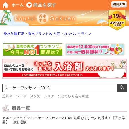
ペー
商品を探す
ホーム
ジト
ップ
へ
香水学園TOP
香水ブランド名 カ行
カルバンクライン
追加キーワード メンズ、ムスク などで絞り込み可能
カルバンクライン シーケーワンサマー2016の厳選おすすめ人気香水！【香水学
園】 激安通販