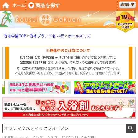
ペー
商品を探す
ホーム
ジト
ップ
へ
香水学園TOP
香水ブランド名 ハ行
ポールスミス
追加キーワード メンズ、ムスク などで絞り込み可能