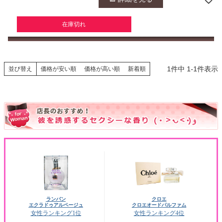
在庫切れ
1
件中
1
-
1
件表示
並び替え
価格が安い順
価格が高い順
新着順
ランバン
クロエ
エクラドゥアルページュ
クロエオードパルファム
女性ランキング1位
女性ランキング4位