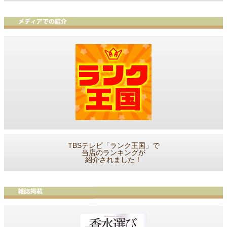
TBSテレビ「ランク王国」で
当店のランキングが
紹介されました！