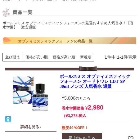
ポールスミス オプティミスティックフォーメンの厳選おすすめ人気香水！【香
水学園】 激安通販
オプティミスティックフォーメンの商品一覧
1
件中
1
-
1
件表示
並び替え
価格が安い順
価格が高い順
新着順
ポールスミス オプティミスティック
フォーメン オードトワレ EDT SP
30ml メンズ 人気香水 通販
¥
5,000
のところ
2,980
¥
香水学園価格
¥
税込
3,278
詳細を見る ›
激安40％OFF！
詳細を見る