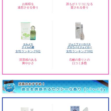
お姫様を
誰もがトリコになる
連想させる香り
愛される香り
エルメス
ジェニファーロペス
ナイルの庭
グロウバイジェイロー
女性ランキング6位
女性ランキング10位
清潔感のある
石鹸の香りとの
爽やかさ
口コミ多数