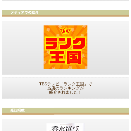
TBSテレビ「ランク王国」で
当店のランキングが
紹介されました！