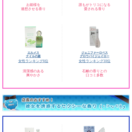
お姫様を
誰もがトリコになる
連想させる香り
愛される香り
エルメス
ジェニファーロペス
ナイルの庭
グロウバイジェイロー
女性ランキング6位
女性ランキング10位
清潔感のある
石鹸の香りとの
爽やかさ
口コミ多数