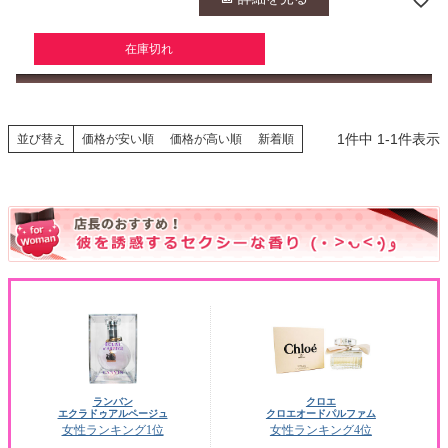
在庫切れ
1
件中
1
-
1
件表示
並び替え
価格が安い順
価格が高い順
新着順
ランバン
クロエ
エクラドゥアルページュ
クロエオードパルファム
女性ランキング1位
女性ランキング4位