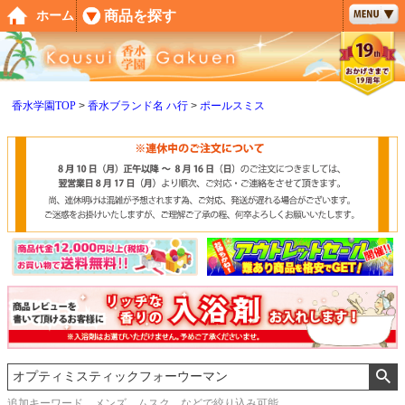
ペー
商品を探す
ホーム
ジト
ップ
へ
香水学園TOP
香水ブランド名 ハ行
ポールスミス
追加キーワード メンズ、ムスク などで絞り込み可能