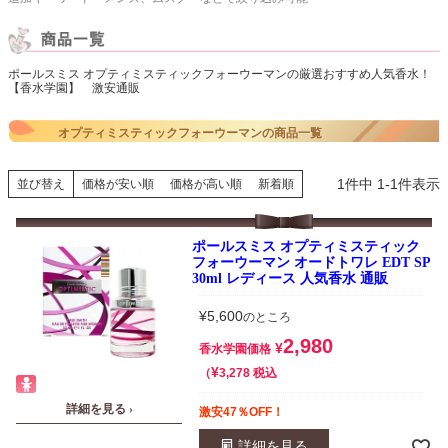
ポールスミス オプティミスティックフォーウーマンの厳選おすすめ人気香水！
【香水学園】 激安通販
オプティミスティックフォーウーマンの商品一覧
1
件中
1
-
1
件表示
並び替え
価格が安い順
価格が高い順
新着順
ポールスミス オプティミスティック
フォーウーマン オードトワレ EDT SP
30ml レディース 人気香水 通販
¥
5,600
のところ
2,980
¥
香水学園価格
¥
税込
3,278
詳細を見る ›
激安47％OFF！
詳細を見る