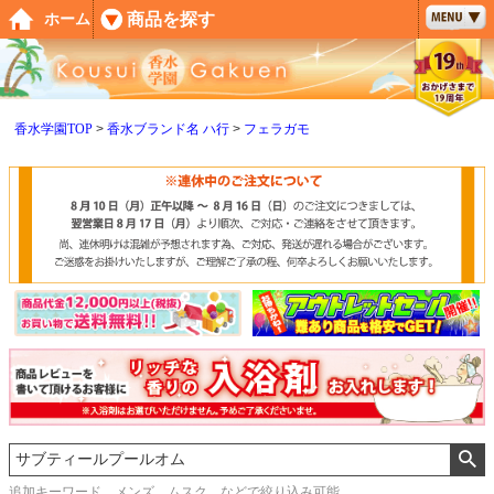
ペー
商品を探す
ホーム
ジト
ップ
へ
香水学園TOP
香水ブランド名 ハ行
フェラガモ
追加キーワード メンズ、ムスク などで絞り込み可能