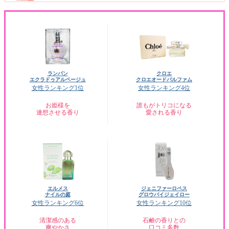
ランバン
クロエ
エクラドゥアルページュ
クロエオードパルファム
女性ランキング1位
女性ランキング4位
お姫様を
誰もがトリコになる
連想させる香り
愛される香り
エルメス
ジェニファーロペス
ナイルの庭
グロウバイジェイロー
女性ランキング6位
女性ランキング10位
清潔感のある
石鹸の香りとの
爽やかさ
口コミ多数