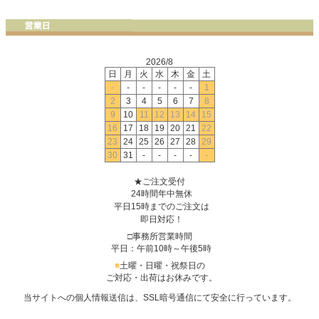
2026/8
日
月
火
水
木
金
土
-
-
-
-
-
-
1
2
3
4
5
6
7
8
9
10
11
12
13
14
15
16
17
18
19
20
21
22
23
24
25
26
27
28
29
30
31
-
-
-
-
-
★ご注文受付
24時間年中無休
平日15時までのご注文は
即日対応！
□事務所営業時間
平日：午前10時～午後5時
■
土曜・日曜・祝祭日の
ご対応・出荷はお休みです。
当サイトへの個人情報送信は、SSL暗号通信にて安全に行っています。