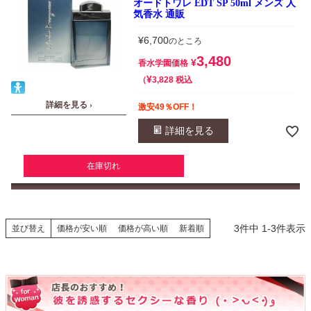
オードトワレ EDT SP 50ml メンズ 人
気香水 通販
¥
6,700
のところ
3,480
¥
香水学園価格
¥
税込
3,828
詳細を見る ›
激安49％OFF！
詳細を見る
在庫切れ
3
件中
1
-
3
件表示
並び替え
価格が安い順
価格が高い順
新着順