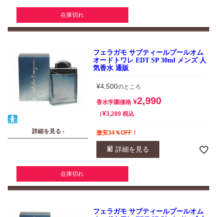
在庫切れ
フェラガモ サブティールプールオム
オードトワレ EDT SP 30ml メンズ 人
気香水 通販
¥
4,500
のところ
2,990
¥
香水学園価格
¥
税込
3,289
詳細を見る ›
激安34％OFF！
詳細を見る
在庫切れ
フェラガモ サブティールプールオム