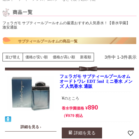
フェラガモ サブティールプールオムの厳選おすすめ人気香水！【香水学園】
激安通販
サブティールプールオムの商品一覧
3
件中
1
-
3
件表示
並び替え
価格が安い順
価格が高い順
新着順
フェラガモ サブティールプールオム
オードトワレ EDT 5ml ミニ香水 メン
ズ 人気香水 通販
¥
のところ
890
¥
香水学園価格
¥
税込
979
詳細を見る ›
詳細を見る