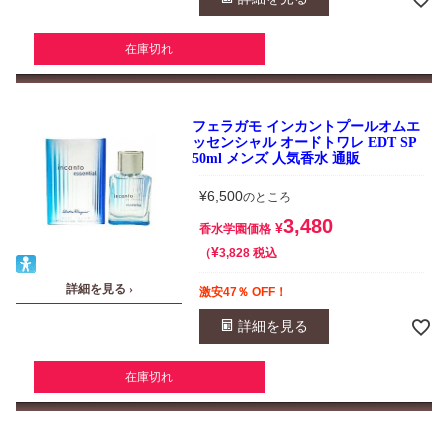
在庫切れ
フェラガモ インカントプールオムエ
ッセンシャル オードトワレ EDT SP
50ml メンズ 人気香水 通販
¥
6,500
のところ
3,480
¥
香水学園価格
¥
税込
3,828
詳細を見る ›
激安47％ OFF！
詳細を見る
在庫切れ