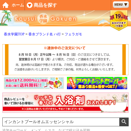
ペー
商品を探す
ホーム
ジト
ップ
へ
香水学園TOP
香水ブランド名 ハ行
フェラガモ
追加キーワード メンズ、ムスク などで絞り込み可能