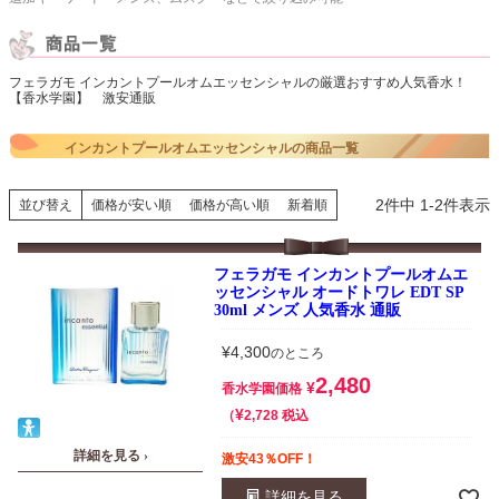
フェラガモ インカントプールオムエッセンシャルの厳選おすすめ人気香水！
【香水学園】 激安通販
インカントプールオムエッセンシャルの商品一覧
2
件中
1
-
2
件表示
並び替え
価格が安い順
価格が高い順
新着順
フェラガモ インカントプールオムエ
ッセンシャル オードトワレ EDT SP
30ml メンズ 人気香水 通販
¥
4,300
のところ
2,480
¥
香水学園価格
¥
税込
2,728
詳細を見る ›
激安43％OFF！
詳細を見る