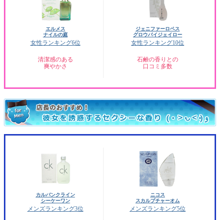
エルメス
ジェニファーロペス
ナイルの庭
グロウバイジェイロー
女性ランキング6位
女性ランキング10位
清潔感のある
石鹸の香りとの
爽やかさ
口コミ多数
カルバンクライン
ニコス
シーケーワン
スカルプチャーオム
メンズランキング3位
メンズランキング5位