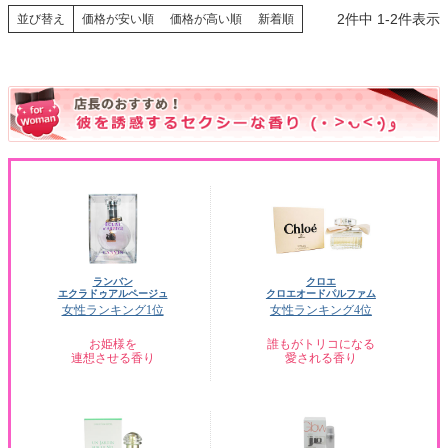
2
件中
1
-
2
件表示
並び替え
価格が安い順
価格が高い順
新着順
ランバン
クロエ
エクラドゥアルページュ
クロエオードパルファム
女性ランキング1位
女性ランキング4位
お姫様を
誰もがトリコになる
連想させる香り
愛される香り