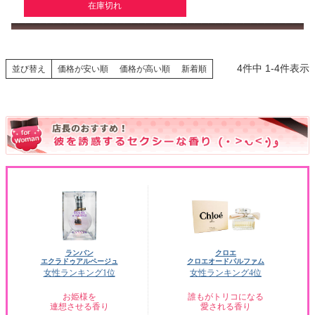
在庫切れ
4
件中
1
-
4
件表示
並び替え
価格が安い順
価格が高い順
新着順
ランバン
クロエ
エクラドゥアルページュ
クロエオードパルファム
女性ランキング1位
女性ランキング4位
お姫様を
誰もがトリコになる
連想させる香り
愛される香り