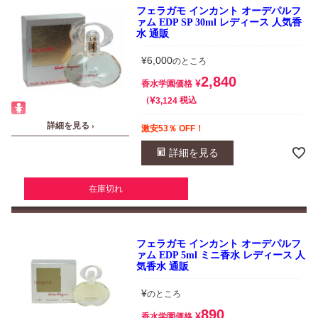
フェラガモ インカント オーデパルフ
ァム EDP SP 30ml レディース 人気香
水 通販
¥
6,000
のところ
2,840
¥
香水学園価格
¥
税込
3,124
詳細を見る ›
激安53％ OFF！
詳細を見る
在庫切れ
フェラガモ インカント オーデパルフ
ァム EDP 5ml ミニ香水 レディース 人
気香水 通販
¥
のところ
890
¥
香水学園価格