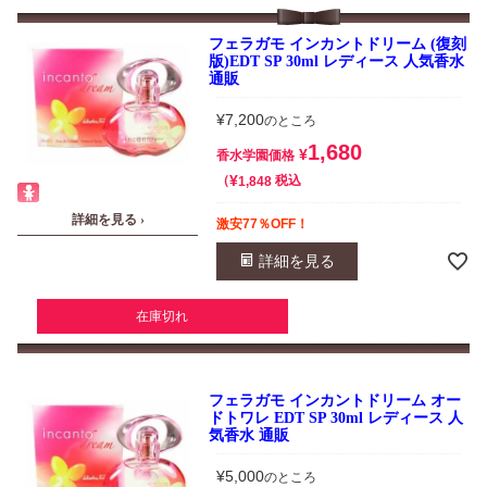
フェラガモ インカントドリーム (復刻
版)EDT SP 30ml レディース 人気香水
通販
¥
7,200
のところ
1,680
¥
香水学園価格
¥
税込
1,848
詳細を見る ›
激安77％OFF！
詳細を見る
在庫切れ
フェラガモ インカントドリーム オー
ドトワレ EDT SP 30ml レディース 人
気香水 通販
¥
5,000
のところ