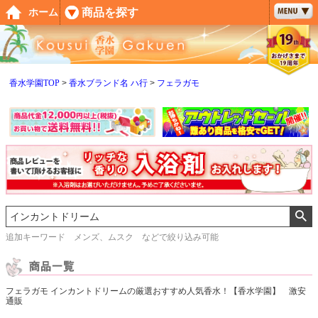
ペー
商品を探す
ホーム
ジト
ップ
へ
香水学園TOP
香水ブランド名 ハ行
フェラガモ
追加キーワード メンズ、ムスク などで絞り込み可能
フェラガモ インカントドリームの厳選おすすめ人気香水！【香水学園】 激安
通販