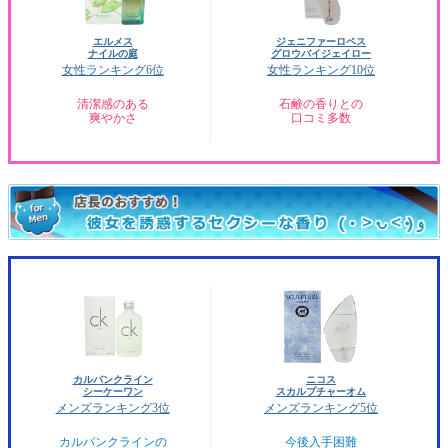
エルメス
ジェニファーロペス
ナイルの庭
グロウバイジェイロー
女性ランキング6位
女性ランキング10位
清潔感のある
石鹸の香りとの
爽やかさ
口コミ多数
カルバンクライン
ニコス
シーケーワン
スカルプチャーオム
メンズランキング3位
メンズランキング5位
カルバンクラインの
今後入手困難