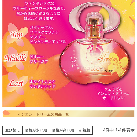
インカントドリームの商品一覧
4
件中
1
-
4
件表示
並び替え
価格が安い順
価格が高い順
新着順