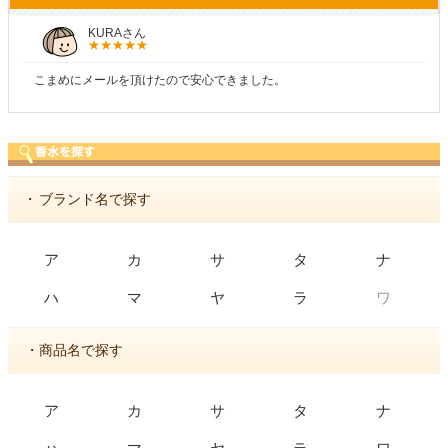
KURAさん
こまめにメールを頂けたので安心できました。
商
・
ブランド名で探す
ア
カ
サ
タ
ナ
ワ
ハ
マ
ヤ
ラ
・商品名で探す
ア
カ
サ
タ
ナ