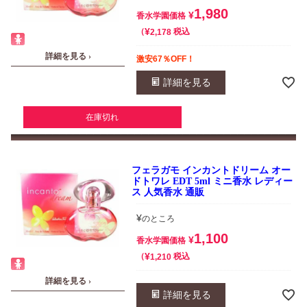
1,980
¥
香水学園価格
¥
税込
2,178
詳細を見る ›
激安67％OFF！
詳細を見る
在庫切れ
フェラガモ インカントドリーム オー
ドトワレ EDT 5ml ミニ香水 レディー
ス 人気香水 通販
¥
のところ
1,100
¥
香水学園価格
¥
税込
1,210
詳細を見る ›
詳細を見る