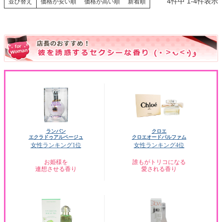
4
件中
1
-
4
件表示
並び替え
価格が安い順
価格が高い順
新着順
ランバン
クロエ
エクラドゥアルページュ
クロエオードパルファム
女性ランキング1位
女性ランキング4位
お姫様を
誰もがトリコになる
連想させる香り
愛される香り